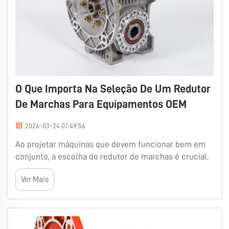
O Que Importa Na Seleção De Um Redutor
De Marchas Para Equipamentos OEM
2026-03-24 07:49:56
Ao projetar máquinas que devem funcionar bem em
conjunto, a escolha do redutor de marchas é crucial.
Os redutores de marchas tornam as máquinas mais
Ver Mais
suaves e melhoram seu desempenho. Na Wuma,
temos amplo conhecimento sobre redutores de
marchas e sobre como eles podem ajudar sua
máquina a operar de forma...