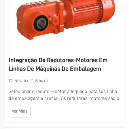
Integração De Redutores-Motores Em
Linhas De Máquinas De Embalagem
2026-03-30 15:04:43
Selecionar o redutor-motor adequado para sua linha
de embalagem é crucial. Os redutores-motores são o
coração do equipamento, movendo as peças de forma
Ver Mais
suave e eficiente. A Wuma compreende que cada
linha de embalagem é única. Algumas linhas
precisam operar rapidamente, enquanto outras têm ...