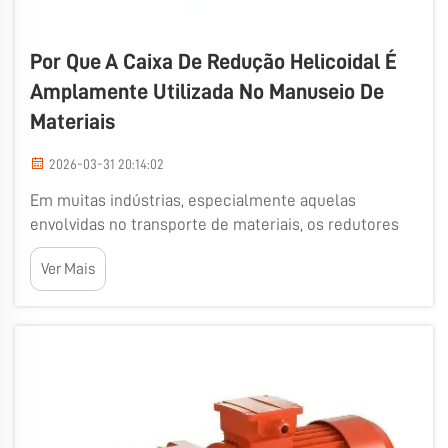
Por Que A Caixa De Redução Helicoidal É
Amplamente Utilizada No Manuseio De
Materiais
2026-03-31 20:14:02
Em muitas indústrias, especialmente aquelas
envolvidas no transporte de materiais, os redutores
helicoidais são indispensáveis. Esses redutores
Ver Mais
permitem que as máquinas desempenhem melhor
suas funções, reduzindo ruídos e vibrações e
aumentando a eficiência. A Wuma é uma empresa
que...