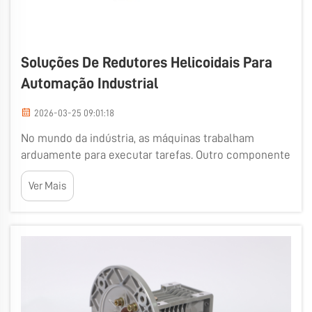
Soluções De Redutores Helicoidais Para
Automação Industrial
2026-03-25 09:01:18
No mundo da indústria, as máquinas trabalham
arduamente para executar tarefas. Outro componente
essencial em muitos dispositivos é o redutor-motor
Ver Mais
helicoidal. Um motor com redutor helicoidal é uma
combinação de um motor elétrico e uma unidade
redutora. Esses componentes auxiliam no movimento
fácil e suave...