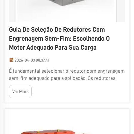
Guia De Seleção De Redutores Com
Engrenagem Sem-Fim: Escolhendo O
Motor Adequado Para Sua Carga
2026-04-03 08:37:41
É fundamental selecionar o redutor com engrenagem
sem-fim adequado para a aplicação. Os redutores
com engrenagem sem-fim 35 são variedades
Ver Mais
especiais de dispositivos utilizados em uma grande
variedade de máquinas e ferramentas para auxiliar
seu funcionamento. Eles o fazem convertendo
energia elétrica em energia mecânica, em ot...