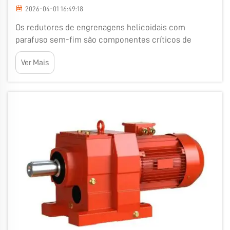
2026-04-01 16:49:18
Os redutores de engrenagens helicoidais com
parafuso sem-fim são componentes críticos de
máquinas que as tornam mais eficientes e
Ver Mais
compactas. Esses redutores são ferramentas
especiais que interligam diversas partes de uma
máquina. Eles auxiliam na transferência de
movimento de um ponto a outro por meio de...