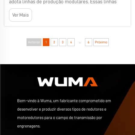
adota linhas de produção modulares. Essas linhas
permitem que as empresas produzam produtos de
Ver Mais
forma mais rápida e eficiente, utilizando diversas
peças que podem ser montadas com facilidade.
Nesse contexto, a caixa de marchas de eixo paralelo...
...
Anterior
1
2
3
4
6
Próximo
Bem-vindo à Wuma, um fabricante comprometido em
desenvolver e produzir diversos tipos de redutores e
motoredutores para o campo de transmissão por
engrenagens.