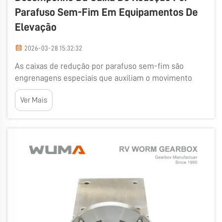
Parafuso Sem-Fim Em Equipamentos De
Elevação
2026-03-28 15:32:32
As caixas de redução por parafuso sem-fim são
engrenagens especiais que auxiliam o movimento
vertical de cargas pesadas, sem complicações. São
Ver Mais
comumente empregadas em máquinas de elevação,
como guindastes, elevadores ou talhas. A geometria
das engrenagens esféricas é o que as torna
compactas. Isso...