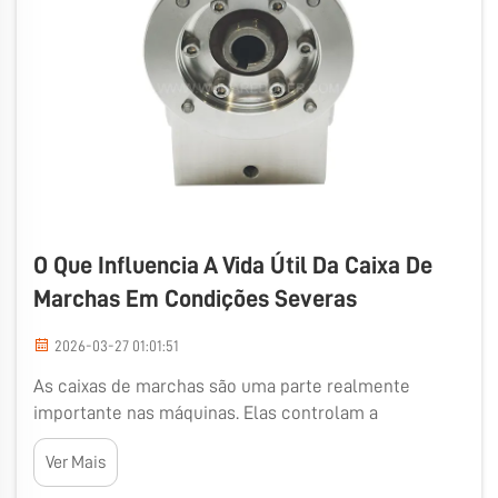
O Que Influencia A Vida Útil Da Caixa De
Marchas Em Condições Severas
2026-03-27 01:01:51
As caixas de marchas são uma parte realmente
importante nas máquinas. Elas controlam a
velocidade e a quantidade de potência que algo
Ver Mais
consome. Quando as máquinas operam em ambientes
difíceis, as caixas de marchas desgastam-se muito