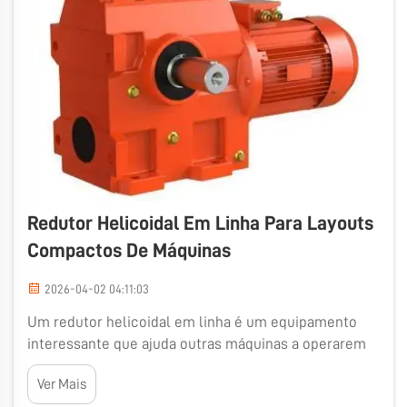
Redutor Helicoidal Em Linha Para Layouts
Compactos De Máquinas
2026-04-02 04:11:03
Um redutor helicoidal em linha é um equipamento
interessante que ajuda outras máquinas a operarem
de forma mais eficaz. Ele é projetado para se encaixar
Ver Mais
em espaços reduzidos, uma vantagem para empresas