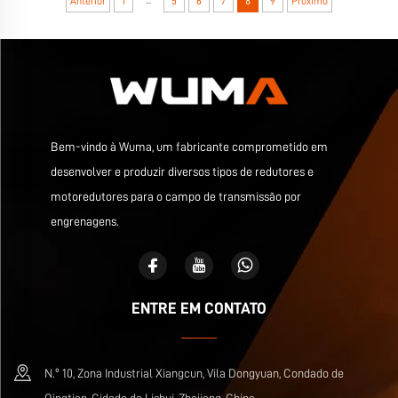
Anterior
1
5
6
7
8
9
Próximo
Bem-vindo à Wuma, um fabricante comprometido em
desenvolver e produzir diversos tipos de redutores e
motoredutores para o campo de transmissão por
engrenagens.
ENTRE EM CONTATO
N.º 10, Zona Industrial Xiangcun, Vila Dongyuan, Condado de
Qingtian, Cidade de Lishui, Zhejiang, China