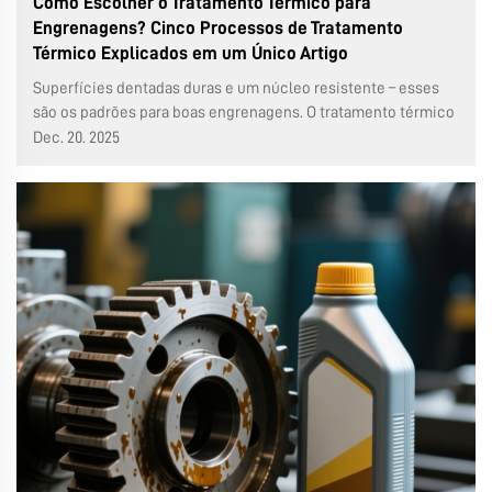
Como Escolher o Tratamento Térmico para
Engrenagens? Cinco Processos de Tratamento
Térmico Explicados em um Único Artigo
Superfícies dentadas duras e um núcleo resistente – esses
são os padrões para boas engrenagens. O tratamento térmico
é a técnica mágica para alcançar isso. Escolher o processo
Dec. 20. 2025
correto faz toda a diferença no desempenho e na vida útil. Na
produção de engrenagens sem-fim (WMR...