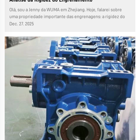
Olá, sou a Jenny da WUMA em Zhejiang. Hoje, falarei sobre
uma propriedade importante das engrenagens: a rigidez do
engrenamento. A altura do eixo da engrenagem (também
Dec. 27. 2025
conhecida como altura de contato ou altura de trabalho) é a
distância radial entre as bordas dos dois dentes da g...