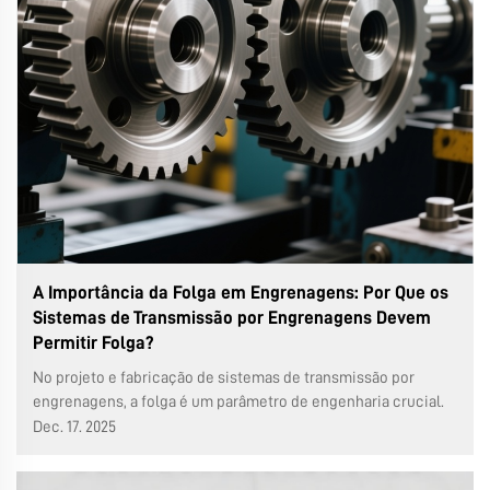
A Importância da Folga em Engrenagens: Por Que os
Sistemas de Transmissão por Engrenagens Devem
Permitir Folga?
No projeto e fabricação de sistemas de transmissão por
engrenagens, a folga é um parâmetro de engenharia crucial.
Refere-se à pequena folga entre os perfis dos dentes das
Dec. 17. 2025
engrenagens acopladas. Seja um redutor de engrenagens
planetário, um redutor de engrenagem sem-fim ou um