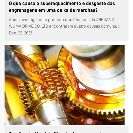
O que causa o superaquecimento e desgaste das
engrenagens em uma caixa de marchas?
Após investigar este problema, os técnicos da ZHEJIANG
WUMA DRIVE CO.,LTD encontraram quatro causas comuns: 1.
Má rugosidade da superfície dos dentes. A má rugosidade da
Dec. 22. 2025
superfície dos dentes provoca contato direto ou colisão
entre os pontos altos dos dentes da engrenagem...