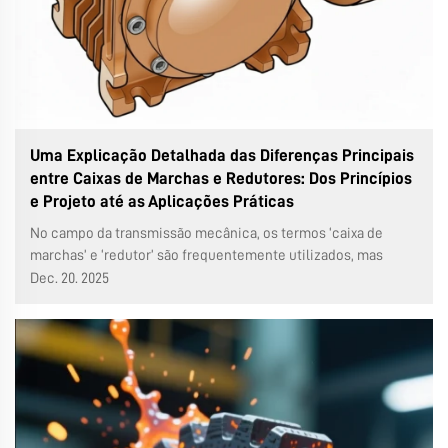
Uma Explicação Detalhada das Diferenças Principais
entre Caixas de Marchas e Redutores: Dos Princípios
e Projeto até as Aplicações Práticas
No campo da transmissão mecânica, os termos ‘caixa de
marchas’ e ‘redutor’ são frequentemente utilizados, mas
possuem conotações técnicas e aplicações diferentes.
Dec. 20. 2025
Compreender essas diferenças é importante para a correta
seleção de equipamentos e projeto do sistema...