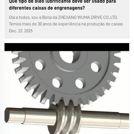
Que tipo de óleo lubrificante deve ser usado para
diferentes caixas de engrenagens?
Olá a todos, sou a Bella da ZHEJIANG WUMA DRIVE CO.,LTD.
Temos mais de 30 anos de experiência na produção de caixas
de engrenagens e 25 anos de experiência em exportação no
Dec. 22. 2025
setor de caixas de engrenagens. Na semana passada,
apresentei como trocar o óleo lubrificante em uma caixa de
engrenagens WMRV...