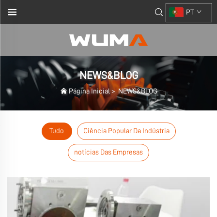
PT
NEWS&BLOG
Página Inicial
>
NEWS&BLOG
Tudo
Ciência Popular Da Indústria
notícias Das Empresas