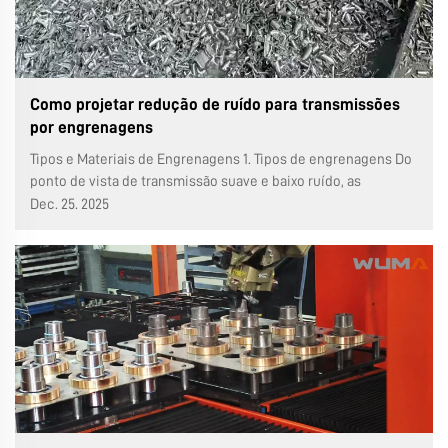
Como projetar redução de ruído para transmissões
por engrenagens
Tipos e Materiais de Engrenagens 1. Tipos de engrenagens Do
ponto de vista de transmissão suave e baixo ruído, as
engrenagens cilíndricas helicoidais possuem mais dentes
Dec. 25. 2025
em contato simultâneo, resultando em uma alteração mais
estável da rigidez total de engrenamento. Portanto...