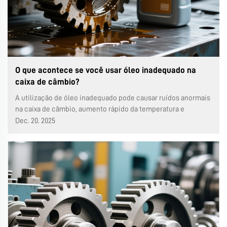
O que acontece se você usar óleo inadequado na
caixa de câmbio?
A utilização de óleo inadequado pode causar ruídos anormais
na caixa de câmbio, aumento rápido da temperatura e
funcionamento prolongado em alta temperatura, afetando
Dec. 20. 2025
seriamente a vida útil da caixa de câmbio. A adição de óleo
lubrificante na caixa de câmbio tem como objetivo evitar o
contato mútuo...