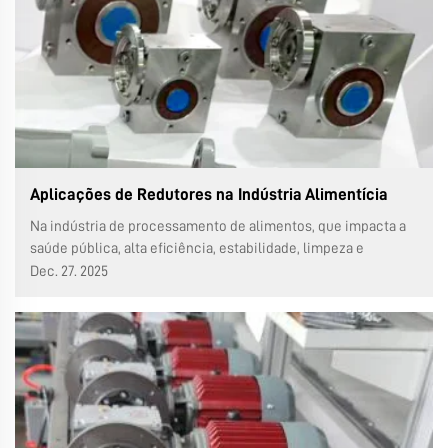
Aplicações de Redutores na Indústria Alimentícia
Na indústria de processamento de alimentos, que impacta a
saúde pública, alta eficiência, estabilidade, limpeza e
precisão nas linhas de produção são requisitos
Dec. 27. 2025
extremamente importantes. Como componente central de
transmissão de potência em quase todos os equipamentos
automatizados, redutores...