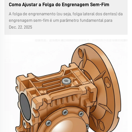
Como Ajustar a Folga do Engrenagem Sem-Fim
A folga de engrenamento (ou seja, folga lateral dos dentes) da
engrenagem sem-fim é um parâmetro fundamental para
garantir a estabilidade da transmissão e reduzir choques e
Dec. 22. 2025
ruídos. Se for muito pequena, irá agravar o desgaste, o
aquecimento e até mesmo travamentos. O método de ajuste
precisa ser ...