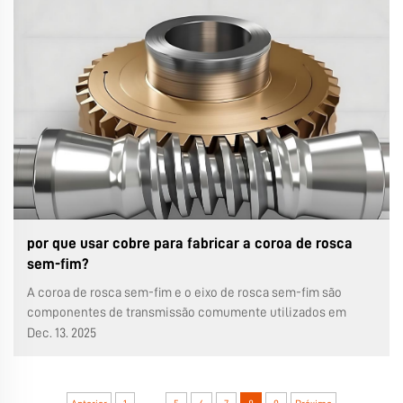
redutor paralelo...
por que usar cobre para fabricar a coroa de rosca
sem-fim?
A coroa de rosca sem-fim e o eixo de rosca sem-fim são
componentes de transmissão comumente utilizados em
nossas caixas de engrenagens de rosca sem-fim. É frequente
Dec. 13. 2025
observarmos que a coroa é feita de cobre, enquanto a rosca
sem-fim é feita de aço. Muitas pessoas podem achar isso
estranho: o cobre é mais caro e não é tão duro...
...