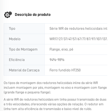
Descrição do produto
Tipo
Série WR de redutores helicoidais inli
Modelo
WR17/27/37/47/57/67/77/87/97/107/137/14
Tipo de Montagem
Flange, eixo, pé
Eficiência
94%-98%
Material da Carcaça
Ferro fundido HT250
Os tipos de montagem dos redutores helicoidais inline da série WR
incluem montagem por pés, montagem no eixo e montagem com flange
(grande flange e pequena flange).
A série WR de redutores helicoidais em linha possui transmissão de duas
e três velocidades, oferecendo várias opções de relação. O redutor em
linha tem alta eficiência de transmissão e baixo nível de ruído.