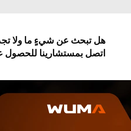
هل تبحث عن شيءٍ ما ولا تج
اتصل بمستشارينا للحصول عل