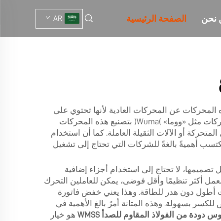
 نحن
الصفحة الرئيسية
AR
المحركات عن المحركات العادية لأنها تحتوي على
فتحة في منتصف العمود. وهذه الفتحة تُسهّل تركيب المحرك على أجزاء أخرى دون الحاجة إلى مكونات إضافية. وتقوم شركات مثل «ووما» (Wuma) بتصنيع هذه المحركات
حركة أو الآلات الثقيلة العاملة. كما أن استخدام
كتسب أهميةً بالغةً للشركات التي تحتاج إلى تشغيل
 تصميمها، لا تحتاج إلى استخدام أجزاء إضافية
العمل أكثر تنظيمًا وأقل فوضى، يمكن للعاملين التحرك
رات أطول دون هدر للطاقة. وهذا يعني خفض فاتورة
لكسر بسهولة. وهذه المتانة أمرٌ بالغ الأهمية في
س دودة من الفولاذ المقاوم للصدأ WMSS
هو خيار