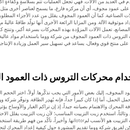
ي العديد من الآلات. فهي تجعل العمليات تتم بسلاسةٍ وكفاءةٍ أكب
على عمود مجوف، أي أن مركزه فارغ، ما يسمح لعناصر أخرى مثل عمود
الات الصناعية. كما أن العمود المجوف يقلل من عدد الأجزاء المطلوب
وثوقية الآلة. ومن المزايا الرائعة الأخرى أنها تولّد طاقةً عاليةً 
صانع، تعمل الآلات المزوَّدة بهذه المحركات بسرعة أكبر، وتنتج كمّ
محركات التروس ذات العمود المجوف من شركة ووما باستخدام مواد عالية
 على منتج قوي وفعال، يساعد في تسهيل سير العمل وزيادة الإنتاجي
خدام محركات التروس ذات العمود 
مجوف، إليك بعض الأمور التي يجب تذكّرها. أولاً، اختر الحجم ا
تحمل الحمل، أما إذا كان كبيراً جداً، فإنه يُهدِر الطاقة. وتوفّر 
ة المحرك والاهتمام بصيانته جيداً، إذ إن تراكم الغبار والأوساخ يؤ
 وثالثاً، استخدم زيت التزييت المناسب؛ لأن زيت التزييت يقلل ال
أكبر. وتقدّم شركة ووما إرشاداتٍ توضّح أي نوع من زيوت التزييت هو الأنس
كن لفريق شركة ووما تقديم المشورة حول كيفية إعداد المحرك لتحق