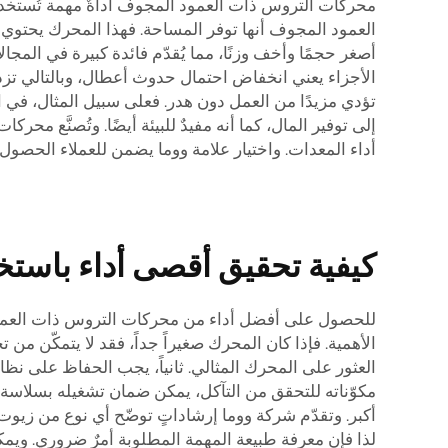
محركات التروس ذات العمود المجوف أداةٌ مهمة تُستخدم ف
العمود المجوف أنها توفر المساحة. فهذا المحرك يحتوي 
أصغر حجمًا وأخف وزنًا، مما يُقدّم فائدة كبيرة في المج
الأجزاء يعني انخفاض احتمال حدوث أعطال، وبالتالي تزداد م
تؤدي مزيدًا من العمل دون هدر. فعلى سبيل المثال، في الم
إلى توفير المال، كما أنه مفيدٌ للبيئة أيضًا. وتُصنَّع 
أداء المعدات. واختيار علامة ووما يضمن للعملاء الحصول
كيفية تحقيق أقصى أداء باست
للحصول على أفضل أداء من محركات التروس ذات العمود ال
الأهمية. فإذا كان المحرك صغيراً جداً، فقد لا يتمكّن من 
العثور على المحرك المثالي. ثانياً، يجب الحفاظ على نظاف
مكوّناته للتحقق من التآكل، يمكن ضمان تشغيله بسلاسة.
لذا فإن معرفة طبيعة المهمة المطلوبة أمرٌ ضروري. ويم