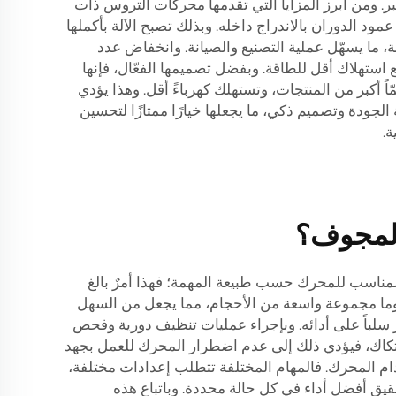
ر. ومن أبرز المزايا التي تقدمها محركات التروس ذات
 الدوران بالاندراج داخله. وبذلك تصبح الآلة بأكملها
ة، ما يسهّل عملية التصنيع والصيانة. وانخفاض عدد
مع استهلاك أقل للطاقة. وبفضل تصميمها الفعّال، فإنها
اً أكبر من المنتجات، وتستهلك كهرباءً أقل. وهذا يؤدي
 الجودة وتصميم ذكي، ما يجعلها خيارًا ممتازًا لتحسين
ة.
المجوف؟
لمناسب للمحرك حسب طبيعة المهمة؛ فهذا أمرٌ بالغ
شركة ووما مجموعة واسعة من الأحجام، مما يجعل من السهل
ثر سلباً على أدائه. وبإجراء عمليات تنظيف دورية وفحص
احتكاك، فيؤدي ذلك إلى عدم اضطرار المحرك للعمل بجهد
ب لمotorاتها. وأخيراً، تأكّد من فهم طريقة استخدام المحرك. فالمهام المختلفة تتطلب إعدادات مختلفة،
يق أفضل أداء في كل حالة محددة. وباتباع هذه