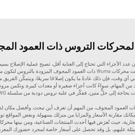
ة لمحركات التروس ذات العمود ال
 أن عدد الأجزاء التي تحتاج إلى العناية أقل، تصبح عملية الإصلاح 
وبالتالي تستمر الأعمال دون انتظارٍ طويل. وقد صُمّمت محركات Wuma ذات العمود ا
في أي وقت، فإن ذلك عادةً ما يكون إصلاحًا سريعًا، ويتمكّن الفريق
 من المهام، سواءً كانت أجزاء صغيرة أو معدات كبيرة. وتكمن مرونت
نت بحاجة إلى حلٍّ متين، ففكّر في
علبة تروس دودية من سلسلة WG
لعمود المجوف، من المهم أن تعرف أين تبحث. وأفضل مكان لذلك 
إمكانك مقارنة الأسعار والمزايا من منزلك بسهولة. وبعض المواقع تو
ية، حيث تُعرَض فيها أحدث المنتجات الصناعية، ومن بينها محركات
سئلة عليهم، بل وقد تحصل على أسعار خاصة لمجرد حضورك المعر