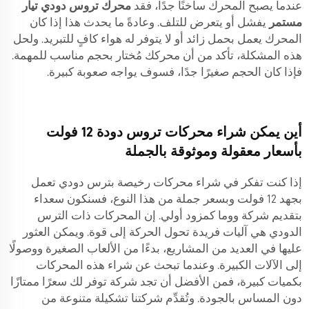
عندما يصبح المحرك ساخنًا جدًا، فقد
محرك تروس دودي تيار
مستمر
يفشل أو يتعرض للتلف. وعادةً ما يحدث هذا إذا كان
المحرك يعمل بحمل زائد أو لا يتوفر له هواء كافٍ للتبريد. ولحل
هذه المشكلة، تأكد من أن محركك مُختار بحجم مناسب للمهمة.
فإذا كان الحجم صغيرًا جدًا، فسوف يواجه صعوبة كبيرة.
أين يمكن شراء محركات تروس دودة 12 فولت
بأسعار معقولة وموثوقة بالجملة
إذا كنت تفكر في شراء محركات رخيصة بترس دودي تعمل
بجهد 12 فولت وبسعر جملة من هذا النوع، فسنكون سعداء
بتقديم شركة ووما كمزود أولي. إن المحركات ذات الترس
الدودي هي آليات فريدة تحول الحركة إلى قوة. ويمكن العثور
عليها في العديد من المشاريع، بدءًا من الألعاب الصغيرة ووصولًا
إلى الآلات الكبيرة. وعندما تبحث عن شراء هذه المحركات
بكميات كبيرة، فمن الأفضل أن تجد شركة توفر لك سعرًا ممتازًا
دون المساس بالجودة. وتُقدِّم شركتنا تشكيلة متنوعة من