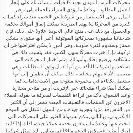
محركات الترس الدودي بجهد 12 فولت لمساعدتك على إنجاز
العمل المطلوب. وعادةً ما يؤدي الشراء بالجملة إلى توفير
المال. يرجى الاستفسار من شركتنا عن الخصم عند شراء كميات
كبيرة من المحركات! بهذه الطريقة يمكنك إنفاق أموالك بحكمة
والحصول مع ذلك على منتج عالي الجودة. علاوةً على ذلك، فإن
شاحناتنا مشهورة بمحركاتها الموثوقة. أعني أنها ستؤدي بشكل
ممتاز وستدوم لفترة طويلة، وهي أمور لا يمكن افتراضها في أي
تركيبة. فإذا اخترت محركًا سهل الكسر، فقد يتسبب ذلك في
مشكلات ويضيع وقتك وأموالك. وتتم اختبار المحركات التي
تستخدمها شركتنا للتأكد من أنها تعمل وفق المتطلبات. وهي
مصممة لأداء مهام مختلفة، لذلك يمكنك أن تطمئن إلى أنها
ستعمل بكفاءة في مجموعة متنوعة من الاستخدامات. كما
يمكنك أيضًا شراء منتجاتنا عبر الإنترنت أو من متاجر مختارة.
وعند التسوق، تأكد من قراءة التقييمات لمعرفة ما يقوله العملاء
الآخرون عن المنتجات. فالتعليقات الجيدة تشير إلى أن الكثير
من الناس قد مرّوا بتجربة جيدة. ومن السهل التنقل في الموقع
الإلكتروني، وبالتالي يمكن بسهولة العثور على المحركات التي
تبحث عنها. وعادةً ما يتمتعون بخدمة عملاء جيدة، لذلك إذا كانت
لديك أسئلة، فسيكون الدعم متاحًا في متناول اليد. تمثل شركتنا