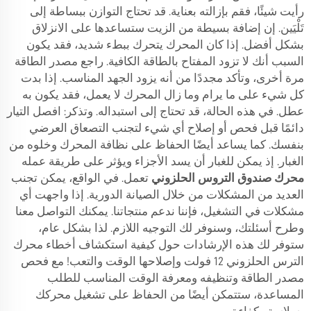
رأيت شيئًا، فقم بإزالته بعناية. قد تحتاج التوازن ببساطة إلى
تَلْيَين. إن إضافة بسيطة من الزيت ستساعدها على الانزلاق
بشكل أفضل. إذا كان المحرك يتحرك ببطء شديد، فقد يكون
السبب أنك لا تزود المفتاح بالطاقة الكافية. راجع مصدر الطاقة
مرة أخرى، وتأكد مجددًا من أنه يزود الجهد المناسب. إذا بدت
كل شيء على ما يرام وما زال المحرك لا يعمل، فقد يكون به
عطل. في هذه الحالة، قد تحتاج إلى استبداله. وتذكر: افصل التيار
دائمًا قبل فحص أو إصلاح أي شيء لتجنب التصعاق العرضي
بنفسك. كما يساعد أيضًا الحفاظ على نظافة المحرك وخلوه من
الغبار. إذ يمكن للغبار أن يسد الأجزاء ويؤثر على طريقة عمله
محرك صندوق التروس الحلزوني
تعمل. في الواقع، يمكن تجنب
العديد من المشكلات من خلال الصيانة الدورية. إذا واجهت أي
مشكلات في التشغيل، فإننا ندعم منتجاتنا. يمكنك التواصل معنا
وطرح أسئلتك، وسنوفر لك التوجيه اللازم. لذا بشكل عام،
ستوفر لك هذه الإرشادات حول كيفية استكشاف أخطاء محرك
الترس الحلزوني 12 فولت وإصلاحها الوقت والتعب! مع فحص
مصدر الطاقة وتنظيفه ومعرفة الوقت المناسب للطلب
المساعدة، ستتمكن أيضًا من الحفاظ على تشغيل محركك