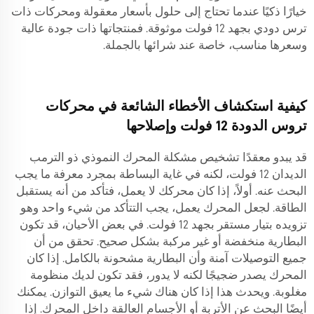
خيارًا ذكيًا عندما تحتاج إلى حلول بأسعار معقولة ومحركات ذات
ترس دودي بجهد 12 فولت موثوقة. فمنتجاتها ذات جودة عالية
وسعرها مناسب، خاصة عند شرائها بالجملة.
كيفية استكشاف الأخطاء الشائعة في محركات
تروس الدودة 12 فولت وإصلاحها
قد يبدو معقدًا تشخيص مشكلة المحرك النموذي ذو الترمب
الديدان 12 فولت، لكنه في غاية البساطة بمجرد معرفة ما يجب
البحث عنه. أولاً، إذا كان محركك لا يعمل، فتأكد من أنه يستقبل
الطاقة. لجعل المحرك يعمل، يجب التتأكد من شيء واحد وهو
تزويده بتيار مستقر بجهد 12 فولت. في بعض الأحيان، قد تكون
البطارية منخفضة أو غير مركبة بشكل صحيح. تحقق من أن
جميع التوصيلات آمنة وأن البطارية مشحونة بالكامل. إذا كان
المحرك يصدر ضجيجًا لكنه لا يدور، فقد تكون لديك منظومة
مغلوبة. ويحدث هذا إذا كان هناك شيء ما يعيق التوازن. يمكنك
أيضًا البحث عن الأتربة أو الأجسام العالقة داخل المحرك. إذا