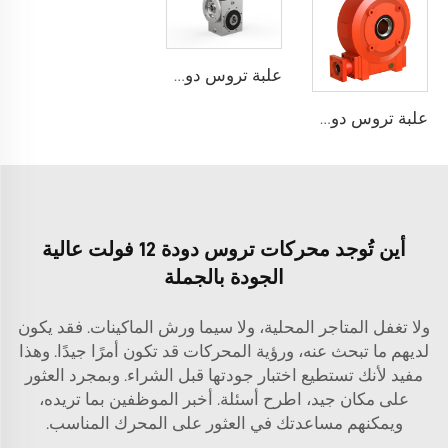
علبة تروس دودة من الفولاذ المقاوم للصدأ WMSS
علبة تروس دودية من سلسلة WG
أين تُوجد محركات تروس دودة 12 فولت عالية
الجودة بالجملة
ولا تغفل المتاجر المحلية، ولا سيما ورش الماكينات. فقد يكون
لديهم ما تبحث عنه، ورؤية المحركات قد تكون أمرًا جيدًا. وهذا
مفيد لأنك تستطيع اختبار جودتها قبل الشراء. وبمجرد العثور
على مكان جيد، اطرح أسئلة. أخبر الموظفين بما تريده،
ويمكنهم مساعدتك في العثور على المحرك المناسب.