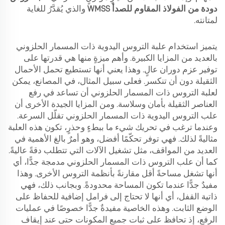
دودة من الفولاذ المقاوم للصدأ WMSS
والذي يُقدَّرُ للغاية
لمتانته.
يتميز استخدام علبة التروس اليدوية ذات المسمار الحلزوني
بالعديد من المزايا الكبيرة. وأهم ميزةٍ منها هي قدرتها على
توفير عزم دوران عالٍ. وهذا يعني أنها تستطيع تحمل الأحمال
الثقيلة دون أن تنكسر. فعلى سبيل المثال، في المصانع، يمكن
لعلبة التروس ذات المسمار الحلزوني أن تساعد في رفع
العناصر الثقيلة بأمان وسلاسة. ومن المزايا الجيدة الأخرى أن
علب التروس اليدوية ذات المسمار الحلزوني تقلّل السرعة.
وعندما ترغب في تحريك شيء ما ببطءٍ وحذرٍ، تكون هذه العلبة
مثاليةً لذلك. فهي توفر تحكّمًا أفضل، وهو أمرٌ بالغ الأهمية في
العديد من المواقف، مثل تشغيل الآلات التي تتطلب دقةً عاليةً.
كما أن علب التروس ذات المسمار الحلزوني مدمجة جدًّا، أي
أنها تشغل مساحةً أقل مقارنةً بأنظمة التروس الأخرى. وهذا
مفيدٌ جدًّا عندما تكون المساحة محدودةً. وبجانب ذلك، فهي
ذاتية القفل، أي أنها لا تحتاج إلى فرامل إضافية للحفاظ على
الوضع الثابت. وهذه الخاصية مفيدةٌ جدًّا خصوصًا في عمليات
الرفع، إذ تحافظ على ثبات جميع المكونات حتى عند إيقاف