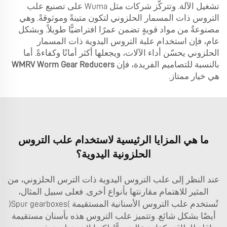
تشغيل الآلة. وتتركّز شركات مثل Wuma على تصنيع علب
التروس ذات المسمار الحلزوني لتكون متينةً وموثوقةً. وهي
مصنوعةٌ من مواد قويةٍ تضمن عمرًا افتراضيًّا طويلاً. وبشكل
عام، فإن استخدام علبة التروس اليدوية ذات المسمار
الحلزوني يحسّن أداء الآلات، ويجعلها أكثر أمانًا وكفاءةً. أما
بالنسبة للتصاميم الفريدة، فإن
WMRV Worm Gear Reducers
هي خيار ممتاز.
ما هي المزايا الرئيسية لاستخدام علب التروس
الحلزونية اليدوية؟
عند النظر إلى علب التروس اليدوية ذات الترس الحلزوني، من
المثير للاهتمام مقارنتها بأنواع أخرى. فعلى سبيل المثال،
تُستخدم علب التروس الأسنانية المستقيمة (Spur gearboxes)
أيضًا بشكل شائع. وتتميز علب التروس هذه بأسنان مستقيمة