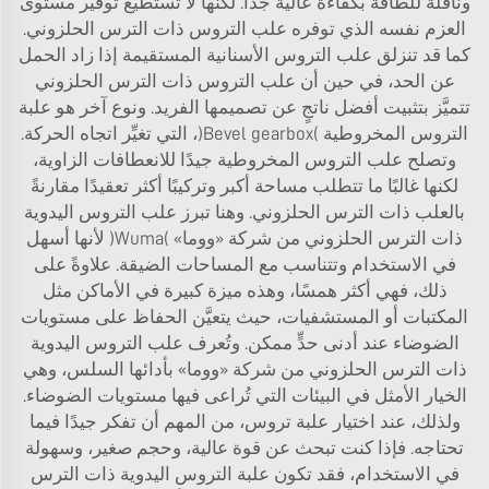
وناقلة للطاقة بكفاءة عالية جدًّا. لكنها لا تستطيع توفير مستوى
العزم نفسه الذي توفره علب التروس ذات الترس الحلزوني.
كما قد تنزلق علب التروس الأسنانية المستقيمة إذا زاد الحمل
عن الحد، في حين أن علب التروس ذات الترس الحلزوني
تتميَّز بتثبيت أفضل ناتجٍ عن تصميمها الفريد. ونوع آخر هو علبة
التروس المخروطية (Bevel gearbox)، التي تغيِّر اتجاه الحركة.
وتصلح علب التروس المخروطية جيدًا للانعطافات الزاوية،
لكنها غالبًا ما تتطلب مساحة أكبر وتركيبًا أكثر تعقيدًا مقارنةً
بالعلب ذات الترس الحلزوني. وهنا تبرز علب التروس اليدوية
ذات الترس الحلزوني من شركة «ووما» (Wuma) لأنها أسهل
في الاستخدام وتتناسب مع المساحات الضيقة. علاوةً على
ذلك، فهي أكثر همسًا، وهذه ميزة كبيرة في الأماكن مثل
المكتبات أو المستشفيات، حيث يتعيَّن الحفاظ على مستويات
الضوضاء عند أدنى حدٍّ ممكن. وتُعرف علب التروس اليدوية
ذات الترس الحلزوني من شركة «ووما» بأدائها السلس، وهي
الخيار الأمثل في البيئات التي تُراعى فيها مستويات الضوضاء.
ولذلك، عند اختيار علبة تروس، من المهم أن تفكر جيدًا فيما
تحتاجه. فإذا كنت تبحث عن قوة عالية، وحجم صغير، وسهولة
في الاستخدام، فقد تكون علبة التروس اليدوية ذات الترس