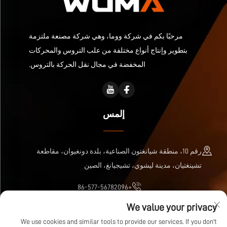
مرحبًا بكم في شركة ووما، وهي شركة مصنعة ملتزمة
بتطوير وإنتاج أنواع مختلفة من علب التروس والمحركات
المخفضة في مجال نقل الحركة بالتروس.
إلمس
رقم 10، منطقة شيانغتون الصناعية، بلدة دونغيوان، مقاطعة
تشينغتيان، مدينة ليشوي، تشيجيانغ، الصين
+86-577-56782096
We value your privacy
[email protected]
We use cookies and similar tools to provide our services. If you don't