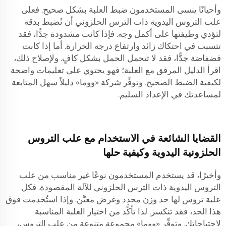
وأحيانًا ينسى المستخدمون ضبط العلبة بشكل صحيح. فعلى
علب التروس اليدوية ذات الترس الحلزوني أن تُضبط بدقة
لتؤدي وظيفتها على أكمل وجه. فإذا كانت مشدودة جدًّا، فقد
تتسبب في احتكاك زائد وارتفاع درجة الحرارة. أما إذا كانت
فضفاضة جدًّا، فقد لا تتحمل الحمل بشكل كافٍ. ولإصلاح ذلك،
اقرأ الدليل المرفق مع العلبة؛ فهو يحتوي على تعليمات واضحة
لكيفية الضبط الصحيح. وتوفِّر شركة «ووما» دليلاً سهل المتابعة
لمساعدتك في الإعداد السليم.
القضايا الشائعة في الاستخدام مع علب التروس
الحلزونية اليدوية وكيفية حلها
وأخيرًا، قد يستخدم المستخدمون نوعًا غير مناسب من علب
التروس اليدوية ذات الترس الحلزوني للآلة المقصودة. فكل
علبة تروس لها حد وزن محدد وغرض معيَّن. وإذا استُخدمت فوق
هذا الحد، فقد تنكسر. لذا تأكَّد من اختيار العلبة المناسبة
لاحتياجاتك. وتوفِّر «ووما» مجموعة متنوعة من علب التروس،