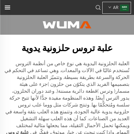
AR
علبة تروس حلزونية يدوية
العلبة الحلزونية اليدوية هي نوع خاص من أنظمة التروس
تُستخدم غالبًا في الآلات والمعدات. وهي تساعد في التحكم في
الحركة والسرعة بطريقة بسيطة. وتتميّز العلبة الحلزونية
بتصميمها الفريد الذي يتكوّن من حلزون (جزء على هيئة
مسمار) وترس (قطعة دائرية مسننة). وعند دوران الحلزون،
يدور الترس أيضًا. وهذه المنظومة مفيدة جدًّا لأنها تتيح حركة
سلسة ومُتحكَّمًا بها. وتنتج شركات مثل ووما علب تروس
حلزونية يدوية عالية الجودة، وتتمتع هذه العلب بثقة واسعة في
العديد من الصناعات. كما أن هذه العلب سهلة التشغيل
ويمكنها تحمل الأحمال الثقيلة، مما يجعلها مثالية لمختلف
المهام. وإذا كنت تبحث عن خيارٍ موثوقٍ، ففكّر في
علبة تروس