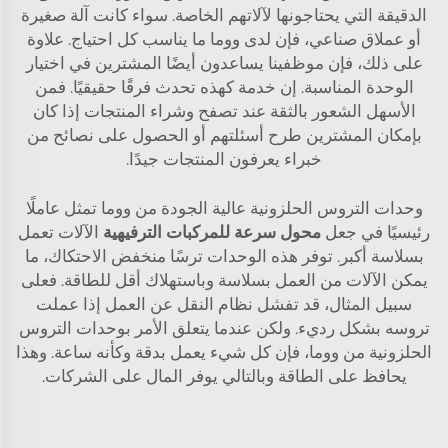
الدقيقة التي يحتاجونها لآلاتهم الخاصة. سواء كانت آلة صغيرة
أو عملاق صناعي، فإن لدى ووما ما يناسب كل احتياج. علاوة
على ذلك، فإن موظفينا يساعدون أيضًا المشترين في اختيار
الوحدة المناسبة. إن خدمة كهذه تحدث فرقًا حقيقيًا. فمن
الأسهل الشعور بالثقة عند تصفح وشراء المنتجات إذا كان
بإمكان المشترين طرح أسئلتهم أو الحصول على نصائح من
خبراء يعرفون المنتجات جيدًا.
وحدات التروس الحلزونية عالية الجودة من ووما تمثل عاملًا
رئيسيًا في جعل
محول سرعة للمركبات الترفيهية
الآلات تعمل
بسلاسة أكبر. توفر هذه الوحدات ترسًا منخفض الاحتكاك، ما
يمكن الآلات من العمل بسلاسة وباستهلاك أقل للطاقة. فعلى
سبيل المثال، قد تفشل نظام النقل عن العمل إذا عملت
تروسه بشكل رديء. ولكن عندما يتعلق الأمر بوحدات التروس
الحلزونية من ووما، فإن كل شيء يعمل بدقة وكأنه ساعة. وهذا
يحافظ على الطاقة وبالتالي يوفر المال على الشركات.