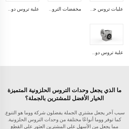
علبات تروس حلزونية WMRV (تصميم كلاسيكي)
مخفضات التروس الحلزونية WMRV (تصميم فريد)
علبة تروس دودية من سلسلة WG
علبة تروس دودة من الفولاذ المقاوم للصدأ WMSS
ما الذي يجعل وحدات التروس الحلزونية المتميزة
الخيار الأفضل للمشترين بالجملة؟
سبب آخر يجعل مشتري الجملة يفضلون شركة ووما هو التنوع.
كما توفر ووما أنواعًا مختلفة من وحدات التروس الحلزونية.
مما يجعل من الأسهل على المشترين العثور على القطع