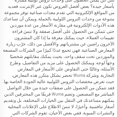
لكن أين يمكن الحصول على وحدات تروس لولبية ممتازة
بأسعار جيدة؟ بعض أفضل العروض تكون عبر الإنترنت. فعديد
من المواقع الإلكترونية التي تقدم معدات صناعية توفر مجموعة
متنوعة من وحدات التروس اللولبية بالجملة. ويمكن أن تساعدك
هذه الأدوات الإلكترونية في مقارنة الأسعار من عدة موردين
حتى تتمكن من الحصول على أفضل صفقة. ولا تنسَ قراءة
تقييمات العملاء، حيث يمكنك معرفة ما إذا كان المشترون
الآخرون راضين عن مشترياتهم. والأفضل من ذلك، جرّب زيارة
المعارض الصناعية. فهي تجمع عددًا كبيرًا من الشركات المصنعة
والموردين تحت سقف واحد، بحيث يمكنك مقابلتهم شخصيًا
وجهاً لوجه. ويمكنك الحصول على مزيد من التفاصيل، وطرح
الأسئلة، وغالبًا حتى التفاوض على الأسعار في المعارض
التجارية. وشركة Wuma تحضر بشكل متكرر هذه المعارض،
حيث تعرض مخفضات التروس اللولبية عالية الجودة الخاصة بها.
فقد تتمكن من الحصول على صفقات جيدة من خلال التواصل
المباشر مع المصنعين. وتضم Wuma فريقًا من المحترفين الذين
يمكنهم مساعدتك في التنقل بين الخيارات المختلفة، بل وتقديم
أسعار تنافسية. وأخيرًا، لا تنسَ الاطلاع على الإعلانات المحلية
والنشرات المبوبة. ففي بعض الأحيان، تقوم الشركات التي