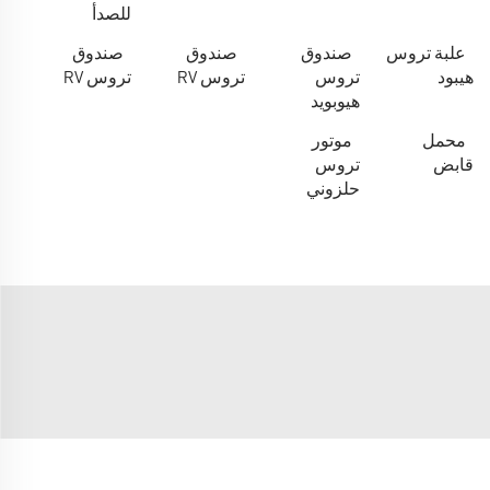
للصدأ
علبة تروس
صندوق
صندوق
صندوق
هيبود
تروس
تروس RV
تروس RV
هيوبويد
محمل
موتور
قابض
تروس
حلزوني