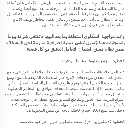
ليست مجرد التزامٍ بتوصيل المنتجات فحسب، بل هي أيضًا دليلٌ على كفاءة
قدراتنا التشغيلية. وتمتد هذه الكفاءة إلى مرحلة ما بعد البيع أيضًا. وعندما
تحتاج معداتكم إلى قطع غيار أو دعم فني، سنخصص الموارد بسرعة لتقليل
أوقات الانتظار إلى أدنى حدٍ ممكن، وبالتالي تقليل مخاطر توقف الإنتاج.
نظام مغلق احترافي يُسهِّل حل مشكلات ما بعد البيع
وعند مواجهة الشكاوى المتعلقة بما بعد البيع، لا تكتفي شركة ووما
باستجابات شكليّة، بل تُنشئ عمليةً احترافيةً صارمةً لحل المشكلات
ضمن نظام مغلق، لضمان التعامل الدقيق مع كل قضية.
الخطوة 1
: جمع معلومات شاملة ودقيقة
عند تلقي ملاحظات ما بعد البيع، يبدأ فريق خدمة العملاء لدينا فورًا في جمع
المعلومات: التحقق من دفعات الإنتاج عبر الملصقات المُرفقة بالمنتج، وتتبع
سجل الجودة الكامل للمنتج؛ وفهم ظروف التشغيل الخاصة بالعميل بشكلٍ
شامل لتقييم ما إذا كانت بيئة تشغيل المعدات تتوافق مع المعايير المطلوبة؛
والتحقق مما إذا كانت مواصفات المنتج تتماشى مع متطلبات التشغيل؛ وجمع
المواد المرئية مثل الصور ومقاطع الفيديو لموقع العطل في الوقت نفسه.
وتُشكِّل هذه السلسلة الدقيقة من المهام أساسًا متينًا لتشخيص المشكلة
لاحقًا، مما يمنع اتخاذ أحكام خاطئة ناتجة عن نقص المعلومات.
الخطوة 2
: تعاون بين فرق متعددة لتطوير حلول احترافية مخصصة