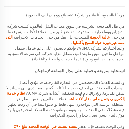
مرحبًا بالجميع، أنا بيلا من شركة تشجيانغ ووما درايف المحدودة.
في ظل المنافسة الشرسة في سوق معدات النقل العالمي، كسبت شركة
تشجيانغ ووما درايف المحدودة ثقة عددٍ كبير من العملاء الأجانب ليس فقط
من خلال
عالية الجودة
المنتجات، بل أيضًا من خلال الخدمات الاحترافية
التي
تمتد عبر دورة حياة المنتج بأكملها
.
وعند اختياركم لشركة WUMA، فإنكم تحصلون على دعم شامل يشمل
مراحل ما قبل البيع وما بعد البيع، وتظل مزايا شركتنا في سرعة الاستجابة
لخدمات ما بعد البيع وجودة هذه الخدمات واضحةً وثابتةً دائمًا.
استجابة سريعة وحماية على مدار الساعة لإنتاجكم
وبالنسبة للعملاء المتخصصين في التجارة الخارجية، قد تؤدي أعطال
المعدات المفاجئة إلى إيقاف خطوط الإنتاج بأكملها، مما يؤدي إلى خسائر لا
يمكن تقديرها. وبإدراكٍ تامٍ لهذه الحقيقة، أنشأت شركة WUMA
نظام خدمة
إلكتروني يعمل على مدار ٢٤ ساعة
لعملائنا العالميين. بغض النظر عن
المنطقة الزمنية التي تتواجدون فيها، فقط تواصلوا معنا في أي وقت تظهر
فيه مشكلات في المعدات. وسيقوم موظفو خدمة العملاء المحترفون بالرد
فورًا، لبناء جسر اتصال يتجاوز الحدود الجغرافية.
وفي الوقت نفسه، فإننا نفخر
بنسبة تسليم في الوقت المحدد تبلغ ٩٠٪