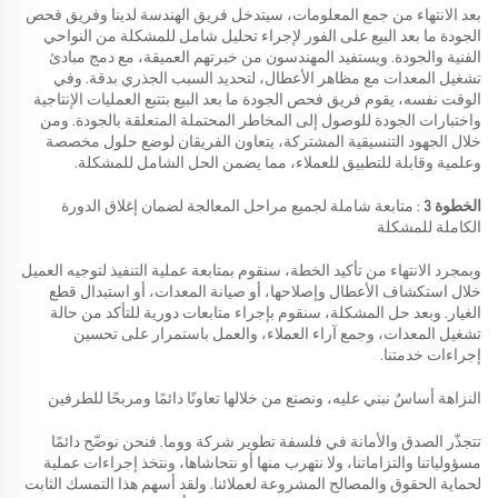
بعد الانتهاء من جمع المعلومات، سيتدخل فريق الهندسة لدينا وفريق فحص
الجودة ما بعد البيع على الفور لإجراء تحليل شامل للمشكلة من النواحي
الفنية والجودة. ويستفيد المهندسون من خبرتهم العميقة، مع دمج مبادئ
تشغيل المعدات مع مظاهر الأعطال، لتحديد السبب الجذري بدقة. وفي
الوقت نفسه، يقوم فريق فحص الجودة ما بعد البيع بتتبع العمليات الإنتاجية
واختبارات الجودة للوصول إلى المخاطر المحتملة المتعلقة بالجودة. ومن
خلال الجهود التنسيقية المشتركة، يتعاون الفريقان لوضع حلول مخصصة
وعلمية وقابلة للتطبيق للعملاء، مما يضمن الحل الشامل للمشكلة.
الخطوة 3
: متابعة شاملة لجميع مراحل المعالجة لضمان إغلاق الدورة
الكاملة للمشكلة
وبمجرد الانتهاء من تأكيد الخطة، سنقوم بمتابعة عملية التنفيذ لتوجيه العميل
خلال استكشاف الأعطال وإصلاحها، أو صيانة المعدات، أو استبدال قطع
الغيار. وبعد حل المشكلة، سنقوم بإجراء متابعات دورية للتأكد من حالة
تشغيل المعدات، وجمع آراء العملاء، والعمل باستمرار على تحسين
إجراءات خدمتنا.
النزاهة أساسٌ نبني عليه، ونصنع من خلالها تعاونًا دائمًا ومربحًا للطرفين
تتجذّر الصدق والأمانة في فلسفة تطوير شركة ووما. فنحن نوضّح دائمًا
مسؤولياتنا والتزاماتنا، ولا نتهرب منها أو نتحاشاها، ونتخذ إجراءات عملية
لحماية الحقوق والمصالح المشروعة لعملائنا. ولقد أسهم هذا التمسك الثابت