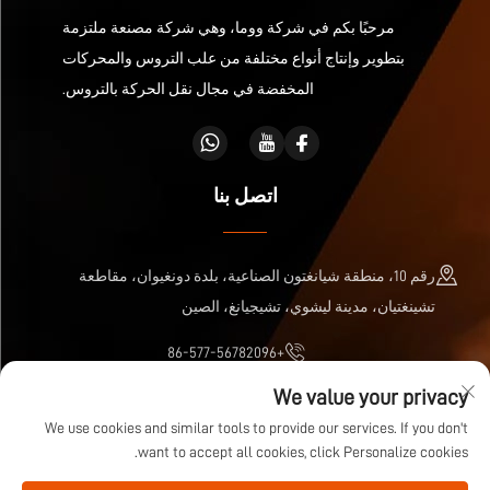
مرحبًا بكم في شركة ووما، وهي شركة مصنعة ملتزمة
بتطوير وإنتاج أنواع مختلفة من علب التروس والمحركات
المخفضة في مجال نقل الحركة بالتروس.
اتصل بنا
رقم 10، منطقة شيانغتون الصناعية، بلدة دونغيوان، مقاطعة
تشينغتيان، مدينة ليشوي، تشيجيانغ، الصين
+86-577-56782096
We value your privacy
[email protected]
We use cookies and similar tools to provide our services. If you don't
want to accept all cookies, click Personalize cookies.
حقوق النشر © شركة Zhejiang Wuma Drive المحدودة جميع الحقوق محفوظة