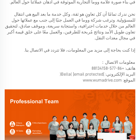
في بناء صورة علامة ووما التجارية الموثوقة في أذهان عملائنا حول العالم.
نحن ندرك تمامًا أن كل تعاونٍ هو ثقة، وكل خدمة ما بعد البيع هي انتقال
للمسؤولية. وترغب شركة ووما في العمل جنبًا إلى جنب مع عملائها حول
العالم من خلال خدمات احترافية، واستجابة سريعة، وموقف صادق، لتحقيق
تعاون طويل الأمد ونتائج مُربحة للطرفين، والعمل معًا على خلق قيمة أكبر
في مجال معدات النقل.
إذا كنت بحاجة إلى مزيد من المعلومات، فلا تتردد في الاتصال بنا.
معلومات الاتصال：
هاتف: +86-577-88134158
البريد الإلكتروني:
[email protected]
(Bella)
الموقع:
www.wumadrive.com