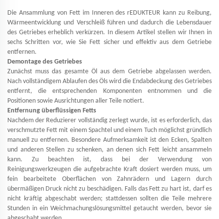
Die Ansammlung von Fett im Inneren des
rEDUKTEUR
kann zu Reibung,
Wärmeentwicklung und Verschleiß führen und dadurch die Lebensdauer
des Getriebes erheblich verkürzen. In diesem Artikel stellen wir Ihnen in
sechs Schritten vor, wie Sie Fett sicher und effektiv aus dem Getriebe
entfernen.
Demontage des Getriebes
Zunächst muss das gesamte Öl aus dem Getriebe abgelassen werden.
Nach vollständigem Ablaufen des Öls wird die Endabdeckung des Getriebes
entfernt, die entsprechenden Komponenten entnommen und die
Positionen sowie Ausrichtungen aller Teile notiert.
Entfernung überflüssigen Fetts
Nachdem der Reduzierer vollständig zerlegt wurde, ist es erforderlich, das
verschmutzte Fett mit einem Spachtel und einem Tuch möglichst gründlich
manuell zu entfernen. Besondere Aufmerksamkeit ist den Ecken, Spalten
und anderen Stellen zu schenken, an denen sich Fett leicht ansammeln
kann. Zu beachten ist, dass bei der Verwendung von
Reinigungswerkzeugen die aufgebrachte Kraft dosiert werden muss, um
fein bearbeitete Oberflächen von Zahnrädern und Lagern durch
übermäßigen Druck nicht zu beschädigen. Falls das Fett zu hart ist, darf es
nicht kräftig abgeschabt werden; stattdessen sollten die Teile mehrere
Stunden in ein Weichmachungslösungsmittel getaucht werden, bevor sie
abgeschabt werden.