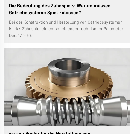
Die Bedeutung des Zahnspiels: Warum müssen
Getriebesysteme Spiel zulassen?
Bei der Konstruktion und Herstellung von Getriebesystemen
ist das Zahnspiel ein entscheidender technischer Parameter.
Es bezeichnet den geringen Abstand zwischen den
Dec. 17. 2025
Zahnflanken zusammengreifender Zahnräder. Egal ob es sich
um einen Planetengetriebe-Reduzierer, einen
Schneckengetriebe-Reduzierer oder einen parallelen...
handelt
warum Kupfer für die Herstellung von