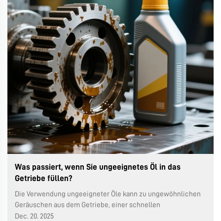
Was passiert, wenn Sie ungeeignetes Öl in das
Getriebe füllen?
Die Verwendung ungeeigneter Öle kann zu ungewöhnlichen
Geräuschen aus dem Getriebe, einer schnellen
Temperaturerhöhung und langfristigem Betrieb bei hohen
Dec. 20. 2025