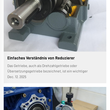
Einfaches Verständnis von Reduzierer
Das Getriebe, auch als Drehzahlgetriebe oder
Übersetzungsgetriebe bezeichnet, ist ein wichtiger
Bestandteil zur Bewegungssteuerung in Maschinen. Seine
Dec. 12. 2025
Hauptaufgabe besteht darin, die eingehende
Drehgeschwindigkeit zu verringern und gleichzeitig die
Drehkraft auf der Ausgangsseite zu erhöhen. Wo...