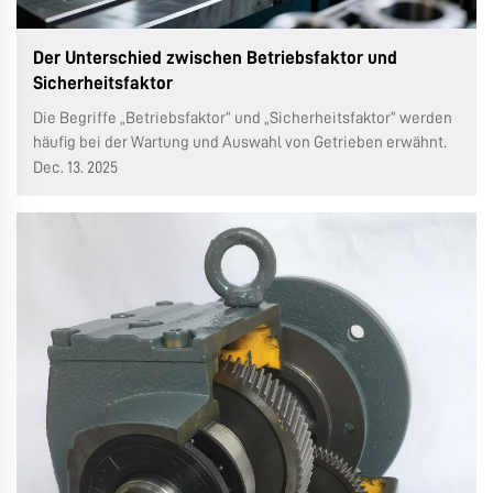
Der Unterschied zwischen Betriebsfaktor und
Sicherheitsfaktor
Die Begriffe „Betriebsfaktor“ und „Sicherheitsfaktor“ werden
häufig bei der Wartung und Auswahl von Getrieben erwähnt.
Die Begriffe klingen im Zusammenhang mit der Verwendung
Dec. 13. 2025
und Auswahl von Getrieben ähnlich, haben jedoch eine völlig
unterschiedliche Bedeutung. Das Verständnis ihrer
Bedeutung...