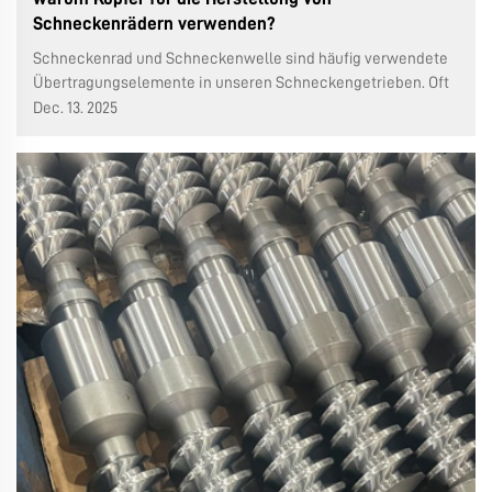
Schneckenrädern verwenden?
Schneckenrad und Schneckenwelle sind häufig verwendete
Übertragungselemente in unseren Schneckengetrieben. Oft
sieht man, dass das Schneckenrad aus Kupfer besteht,
Dec. 13. 2025
während die Schnecke aus Stahl gefertigt ist. Viele
Menschen mögen dies seltsam finden: Kupfer ist teurer und
nicht so hart wie Stahl.