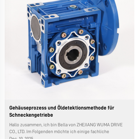
Gehäuseprozess und Öldetektionsmethode für
Schneckengetriebe
Hallo zusammen, ich bin Bella von ZHEJIANG WUMA DRIVE
CO., LTD. Im Folgenden möchte ich einige fachliche
Informationen über Schneckengetriebe mit Ihnen teilen.
Dec. 10. 2025