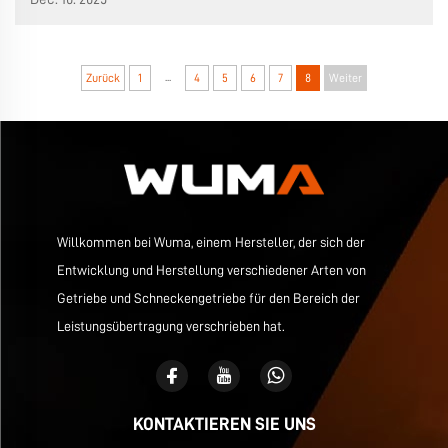
Zunächst wissen wir, dass das Gehäuse eines
Schneckengetriebes eines der Schlüsselelemente des
Getriebes ist, es wird...
...
Zurück
1
4
5
6
7
8
Weiter
Willkommen bei Wuma, einem Hersteller, der sich der
Entwicklung und Herstellung verschiedener Arten von
Getriebe und Schneckengetriebe für den Bereich der
Leistungsübertragung verschrieben hat.
KONTAKTIEREN SIE UNS