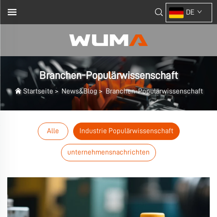
DE
Branchen-Populärwissenschaft
Startseite
>
News&Blog
>
Branchen-Populärwissenschaft
Alle
Industrie Populärwissenschaft
unternehmensnachrichten