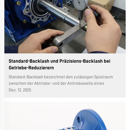
Standard-Backlash und Präzisions-Backlash bei
Getriebe-Reduzierern
Standard-Backlash bezeichnet den zulässigen Spielraum
zwischen der Abtriebs- und der Antriebswelle eines
Getriebe-Reduzierers innerhalb normaler Konstruktions- und
Dec. 12. 2025
Fertigungstoleranzen, was ein wichtiger Indikator für die
Leistung eines Getriebe-Reduzierers ist. Unterschiedliche
Typen und spezifische...