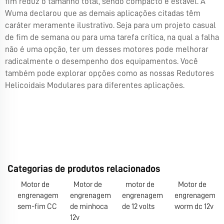
fim reduz o tamanho total, sendo compacto e estável. A
Wuma declarou que as demais aplicações citadas têm
caráter meramente ilustrativo. Seja para um projeto casual
de fim de semana ou para uma tarefa crítica, na qual a falha
não é uma opção, ter um desses motores pode melhorar
radicalmente o desempenho dos equipamentos. Você
também pode explorar opções como as nossas
Redutores
Helicoidais Modulares
para diferentes aplicações.
Categorias de produtos relacionados
Motor de
Motor de
motor de
Motor de
engrenagem
engrenagem
engrenagem
engrenagem
sem-fim CC
de minhoca
de 12 volts
worm dc 12v
12v