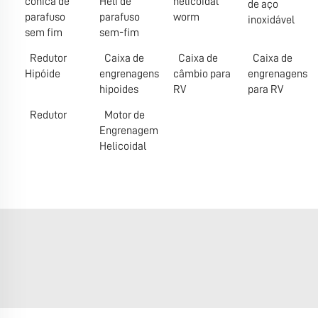
cónica de
Heli de
helicoidal
de aço
parafuso
parafuso
worm
inoxidável
sem fim
sem-fim
Redutor
Caixa de
Caixa de
Caixa de
Hipóide
engrenagens
câmbio para
engrenagens
hipoides
RV
para RV
Redutor
Motor de
Engrenagem
Helicoidal