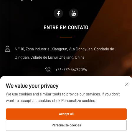
ENTRE EM CONTATO
N.º 10, Zona Industrial Xiangcun, Vila Dongyuan, Condado de
Qingtian, Cidade de Lishui, Zhejiang, China
+86-577-56782096
[email protected]
We value your privacy
We use cookies and similar tools to provide our services. If you don't
want to accept all cookies, click Personalize cookies.
Direitos autorais © Zhejiang Wuma Drive Co., Ltd Todos os direitos reservados
Política de Privacidade
Blog
Accept all
Personalize cookies