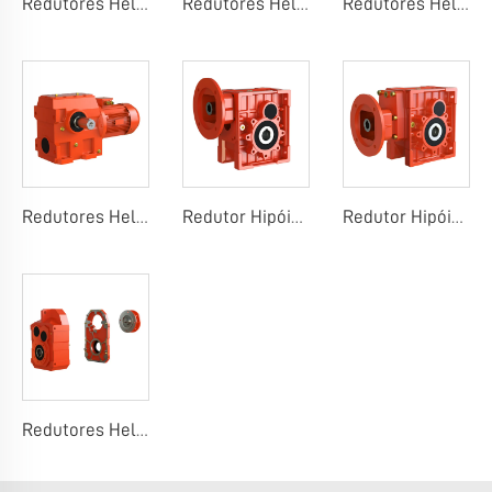
Redutores Helicoidais Coaxiais WR
Redutores Helicoidais Cônico-Helicoidais WK
Redutores Helicoidais de Eixo Paralelo WF
Redutores Helicoidais-Wormianos WS
Redutor Hipóide WKM-B
Redutor Hipóide WKM-C
Redutores Helicoidais de Eixo Paralelo Modulares MFA