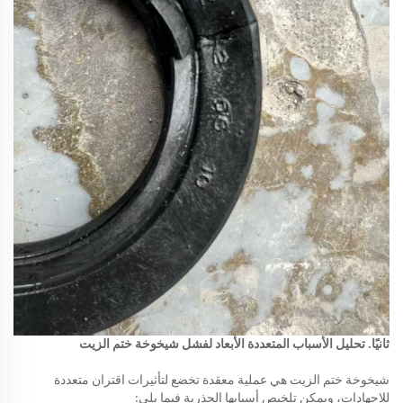
ثانيًا. تحليل الأسباب المتعددة الأبعاد لفشل شيخوخة ختم الزيت
شيخوخة ختم الزيت هي عملية معقدة تخضع لتأثيرات اقتران متعددة
للإجهادات، ويمكن تلخيص أسبابها الجذرية فيما يلي: