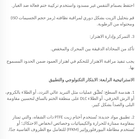
احتفظ بصمام التنفس غير مسدود واستخدم تركيبة ختم فعالة ضد الغبار.
قم بتحليل الزيت بشكل دوري لمراقبة نظافته (رمز حجم الجسيمات ISO)
ومحتواه من الرطوبة.
3. التمركز وإدارة الاهتزاز:
تأكد من المحاذاة الدقيقة بين المحرك والمخفض.
يجب تنفيذ مراقبة الاهتزاز للتحكم في اهتزاز العمود ضمن الحدود المسموح
بها.
الاستراتيجية الرابعة: الابتكار التكنولوجي والتطبيق
1. هندسة السطح: تُطبَّق عمليات مثل التبريد عالي التردد، أو الطلاء بالكروم،
أو الرش الخزفي، أو الطلاء DLC على منطقة الختم بالساق لتحسين مقاومة
البلى والصدأ بشكل كبير.
2. تطبيق مواد جديدة: تُستخدم أختام زيت PTFE ذات الشفاه، والتي تمتاز
بمقاومة ممتازة للحرارة والكيميائيات وخصائص انخفاض الاحتكاك؛ أو
تُستخدم مطاطة البيورفلوروإثير (FFKM) للتعامل مع الظروف القاسية جدًا.