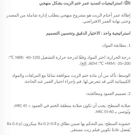
ثالثًا: استراتيجيات لتمديد عمر ختم الزيت بشكل منهجي
إطالة عمر أختام الزيت هو مشروع منهجي يتطلب إدارة شاملة من المصدر
وحتى نهاية العمر الافتراضي.
استراتيجية
واحد
: الاختيار الدقيق وتحسين التصميم
1. مطابقة المواد:
℃
درجة الحرارة: اختر المواد وفقًا لدرجة حرارة التشغيل (NBR: -40~120
؛
℃
FKM: -20~200+
؛ AEM، إلخ).
الوسط: تأكد من أن مادة ختم الزيت متوافقة تمامًا مع المزلقات والمواد
الكيميائية التي قد تتعرض لها. قم بإجراء اختبار الغمر عند الحاجة.
2. تصميم العمود ومعالجته:
≥
صلابة السطح: يجب أن تكون صلابة منطقة الختم في العمود
HRC 45،
ويُوصى بـ HRC 55-60.
μ
μ
خشونة السطح: يتم التحكم بها ضمن نطاق Ra 0.2~0.8
ميكرون (Ra 0.4
يُفضل عادةً تكوين فيلم زيت مستقر.