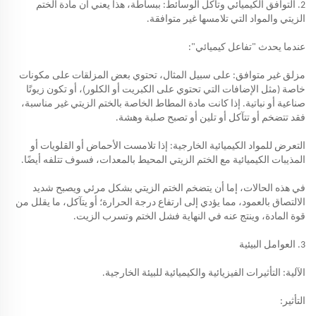
2. التوافق الكيميائي وتآكل الوسائط: ببساطة، هذا يعني أن مادة الختم
الزيتي والمواد التي تلامسها غير متوافقة.
عندما يحدث "تفاعل كيميائي":
مزلق غير متوافق: على سبيل المثال، تحتوي بعض المزلقات على مكونات
خاصة (مثل الإضافات التي تحتوي على الكبريت أو الكلور)، أو تكون زيوتًا
صناعية أو نباتية. إذا كانت مادة المطاط الخاصة بالختم الزيتي غير مناسبة،
فقد تتضخم أو تتآكل أو تلين أو تصبح صلبة وهشة.
التعرض للمواد الكيميائية الخارجية: إذا تلامست الأحماض أو القلويات أو
المذيبات الكيميائية مع الختم الزيتي المحيط بالمعدات، فسوف تتلفه أيضًا.
في هذه الحالات، إما أن يتضخم الختم الزيتي بشكل مرئي ويصبح شديد
الالتصاق بالعمود، مما يؤدي إلى ارتفاع درجة الحرارة؛ أو يتآكل، ما يقلل من
قوة المادة، وينتج عنه في النهاية فشل الختم وتسرب الزيت.
3
. العوامل البيئية
الآلية: التأثيرات الفيزيائية والكيميائية للبيئة الخارجية.
التأثير: