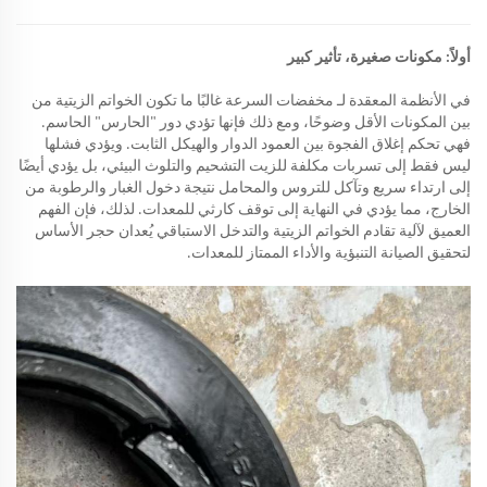
أولاً: مكونات صغيرة، تأثير كبير
في الأنظمة المعقدة لـ
مخفضات السرعة
غالبًا ما تكون الخواتم الزيتية من
بين المكونات الأقل وضوحًا، ومع ذلك فإنها تؤدي دور "الحارس" الحاسم.
فهي تحكم إغلاق الفجوة بين العمود الدوار والهيكل الثابت. ويؤدي فشلها
ليس فقط إلى تسربات مكلفة للزيت التشحيم والتلوث البيئي، بل يؤدي أيضًا
إلى ارتداء سريع وتآكل للتروس والمحامل نتيجة دخول الغبار والرطوبة من
الخارج، مما يؤدي في النهاية إلى توقف كارثي للمعدات. لذلك، فإن الفهم
العميق لآلية تقادم الخواتم الزيتية والتدخل الاستباقي يُعدان حجر الأساس
لتحقيق الصيانة التنبؤية والأداء الممتاز للمعدات.