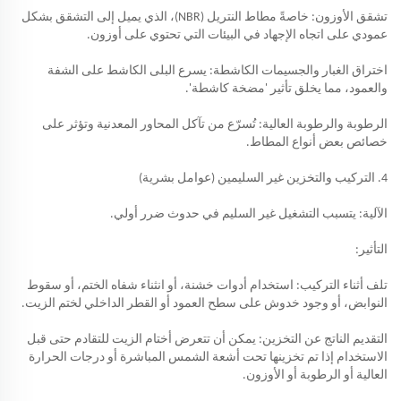
تشقق الأوزون: خاصةً مطاط النتريل (NBR)، الذي يميل إلى التشقق بشكل
عمودي على اتجاه الإجهاد في البيئات التي تحتوي على أوزون.
اختراق الغبار والجسيمات الكاشطة: يسرع البلى الكاشط على الشفة
والعمود، مما يخلق تأثير 'مضخة كاشطة'.
الرطوبة والرطوبة العالية: تُسرّع من تآكل المحاور المعدنية وتؤثر على
خصائص بعض أنواع المطاط.
4
. التركيب والتخزين غير السليمين (عوامل بشرية)
الآلية: يتسبب التشغيل غير السليم في حدوث ضرر أولي.
التأثير:
تلف أثناء التركيب: استخدام أدوات خشنة، أو انثناء شفاه الختم، أو سقوط
النوابض، أو وجود خدوش على سطح العمود أو القطر الداخلي لختم الزيت.
التقديم الناتج عن التخزين: يمكن أن تتعرض أختام الزيت للتقادم حتى قبل
الاستخدام إذا تم تخزينها تحت أشعة الشمس المباشرة أو درجات الحرارة
العالية أو الرطوبة أو الأوزون.