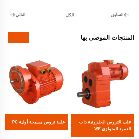
السابق
التالي
الكل
المنتجات الموصى بها
علب التروس الحلزونية ذات
علبة تروس مسبحة أولية PC
العمود المتوازي WF