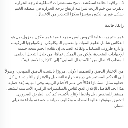
3. مراقبة الحالة: استكشف دمج مستشعرات لاسلكية لدرجة الحرارة
بالقرب من ختم الزيت لمراقبة ارتفاع درجة الحرارة في منطقة الختم
بشكل فوري، ليكون مؤشرًا مبكرًا للتحذير من الأعطال.
رابعًا. خاتمة
عمر ختم زيت علبة التروس ليس مجرد قضية عمر مكوّن معزول، بل هو
انعكاس شامل لعلوم المواد، والتصميم الميكانيكي، وتكنولوجيا التركيب،
وإدارة ظروف التشغيل، وثقافة الصيانة. إن تقادم الختم نتيجة حتمية
للإجهادات المتعددة، ولكن من الممكن تمامًا، من خلال التدخل العلمي
المنظم، الانتقال من "الاستبدال السلبي" إلى "الإدارة الاستباقية".
من الاختيار الدقيق والتصميم الأولي، مرورًا بالتثبيت الدقيق المنهجي، وصولاً
إلى التحكم المستمر في درجة حرارة التشغيل والاهتزاز والتلوث، فإن كل
خطوة تمثل استثمارًا فعّالاً في عمر الأختام الزيتية. وفي النهاية، يُعد حماية
هذا الحد الفاصل للإغلاق الذي يُقاس بالميليمترات الركيزة الأساسية لتشغيل
مستقر للمخفض، بل ولخط الإنتاج بأكمله، كما يُعد الطريق الضروري
لتحقيق موثوقية عالية للمعدات، وتكاليف صيانة منخفضة، وأداء تشغيلي
ممتاز.