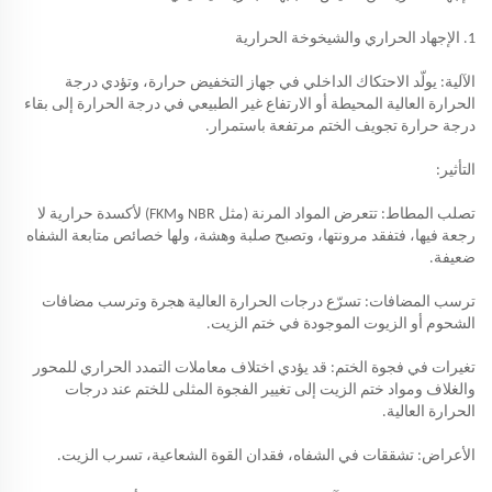
1. الإجهاد الحراري والشيخوخة الحرارية
الآلية: يولّد الاحتكاك الداخلي في جهاز التخفيض حرارة، وتؤدي درجة
الحرارة العالية المحيطة أو الارتفاع غير الطبيعي في درجة الحرارة إلى بقاء
درجة حرارة تجويف الختم مرتفعة باستمرار.
التأثير:
تصلب المطاط: تتعرض المواد المرنة (مثل NBR وFKM) لأكسدة حرارية لا
رجعة فيها، فتفقد مرونتها، وتصبح صلبة وهشة، ولها خصائص متابعة الشفاه
ضعيفة.
ترسب المضافات: تسرّع درجات الحرارة العالية هجرة وترسب مضافات
الشحوم أو الزيوت الموجودة في ختم الزيت.
تغيرات في فجوة الختم: قد يؤدي اختلاف معاملات التمدد الحراري للمحور
والغلاف ومواد ختم الزيت إلى تغيير الفجوة المثلى للختم عند درجات
الحرارة العالية.
الأعراض: تشققات في الشفاه، فقدان القوة الشعاعية، تسرب الزيت.