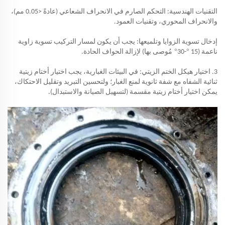
التقنيات الهندسية: التحكم الصارم في الانحراف الشعاعي (عادةً <0.05 مم)،
والانحراف المحوري، وتقنيات العمود.
إدخال تسوية الزوايا وتلميعها: يجب أن يكون لمسار التركيب تسوية زاوية
°
°
ناعمة (15
-30
مُوصى بها) لإزالة الحواف الحادة.
3. اختيار هيكل الختم الزيتي: في البيئات الغبارية، يجب اختيار أختام زيتية
ثنائية الشفاه مع شفة ثانوية لمنع الغبار؛ ولتحسين التبريد وتقليل الاحتكاك،
يمكن اختيار أختام زيتية مقسمة (لتسهيل الصيانة والاستبدال).