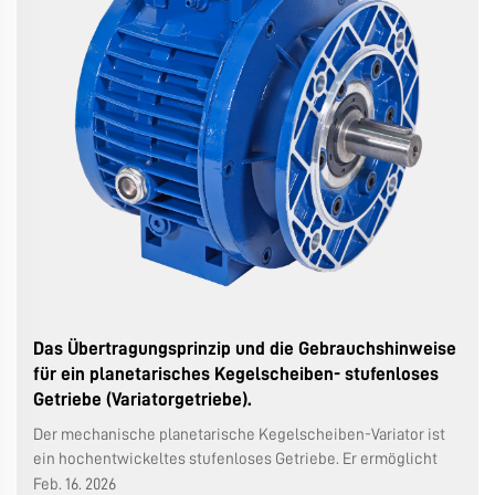
Das Übertragungsprinzip und die Gebrauchshinweise
für ein planetarisches Kegelscheiben- stufenloses
Getriebe (Variatorgetriebe).
Der mechanische planetarische Kegelscheiben-Variator ist
ein hochentwickeltes stufenloses Getriebe. Er ermöglicht
durch mechanische Verstellung eine kontinuierliche und
Feb. 16. 2026