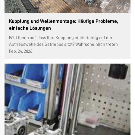
Kupplung und Wellenmontage: Häufige Probleme,
einfache Lösungen
Fällt Ihnen auf, dass Ihre Kupplung nicht richtig auf der
Abtriebswelle des Getriebes sitzt? Wahrscheinlich treten
dann Vibrationen, ungewöhnliche Geräusche oder ein
Feb. 24. 2026
deutlich beschleunigter Verschleiß von Komponenten auf.
Kein Grund zur Überkomplizierung – hier sind die häufigsten
Ursachen und was dagegen hilft...