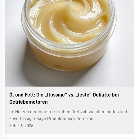
Öl und Fett: Die „flüssige“ vs. „feste“ Debatte bei
Getriebemotoren
Im Herzen der Industrie treiben Drehzahlwandler lautlos und
zuverlässig riesige Produktionssysteme an.
Wartungspersonal, das sich über diese stählernen Kolosse
Feb. 06. 2026
beugt, hält oft zwei verschiedene Schmierstoffe in der Hand: