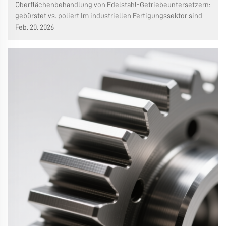
Oberflächenbehandlung von Edelstahl-Getriebeuntersetzern:
gebürstet vs. poliert Im industriellen Fertigungssektor sind
Getriebeuntersetzer nicht nur Kernkomponenten für die
Feb. 20. 2026
Kraftübertragung, sondern auch ihr äußeres
Erscheinungsbild und ihre Oberflächenqualität gewinnen
zunehmend...