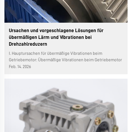
Ursachen und vorgeschlagene Lösungen für
übermäßigen Lärm und Vibrationen bei
Drehzahlreduzern
I. Hauptursachen für übermäßige Vibrationen beim
Getriebemotor: Übermäßige Vibrationen beim Getriebemotor
können durch verschiedene Faktoren verursacht werden,
Feb. 14. 2026
darunter folgende: Verschleiß der Zahnflanken,
Grübchenbildung, Kaltverschweißung (Scuffing), schlechter
Kontakt zwischen den Eingriffsflächen der Zahnräder sowie
ungleichmäßige Spannungsverteilung …