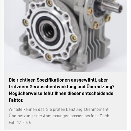
Die richtigen Spezifikationen ausgewählt, aber
trotzdem Geräuschentwicklung und Überhitzung?
Möglicherweise fehlt Ihnen dieser entscheidende
Faktor.
Wir alle kennen das. Sie prüfen Leistung, Drehmoment,
Übersetzung – die Abmessungen passen perfekt. Doch
sobald das Getriebe in Betrieb ist, stimmt etwas nicht: Es
Feb. 12. 2026
läuft heißer, lauter oder hält einfach nicht so lange wie