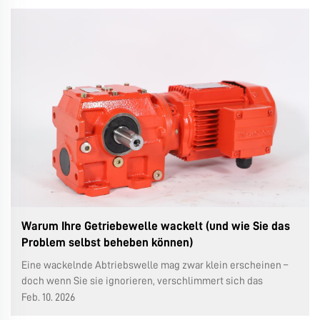
erwartet. Häufig ist es kein „schlechtes“
Untersetzungsgetriebe. Das eigentliche Problem liegt meist
…
Warum Ihre Getriebewelle wackelt (und wie Sie das
Problem selbst beheben können)
Eine wackelnde Abtriebswelle mag zwar klein erscheinen –
doch wenn Sie sie ignorieren, verschlimmert sich das
Problem. Dadurch verschleißen Komponenten schneller, es
Feb. 10. 2026
kommt zu Ausfällen und die Reparaturkosten steigen. Wir