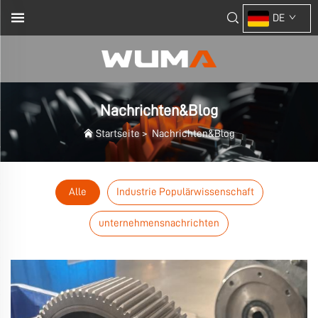
DE
Nachrichten&Blog
Startseite
>
Nachrichten&Blog
Alle
Industrie Populärwissenschaft
unternehmensnachrichten