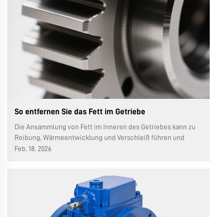
So entfernen Sie das Fett im Getriebe
Die Ansammlung von Fett im Inneren des Getriebes kann zu
Reibung, Wärmeentwicklung und Verschleiß führen und
dadurch die Lebensdauer des Getriebes erheblich verkürzen.
Feb. 18. 2026
In diesem Artikel erfahren Sie in sechs Schritten, wie Sie das
Fett sicher und effektiv entfernen...