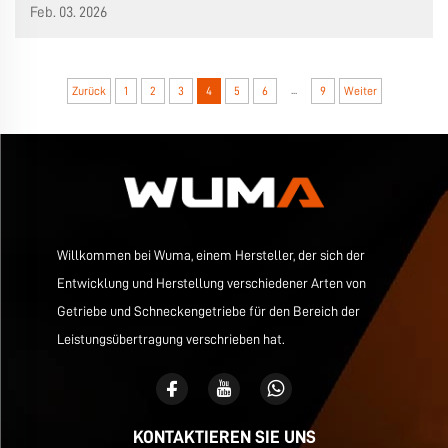
mit dem Dilemma zu kämpfen, Aufträge zu erfüllen,
Feb. 03. 2026
Stromkosten einzusparen und Umweltinspektionen zu
bewältigen...
...
Zurück
1
2
3
4
5
6
9
Weiter
Willkommen bei Wuma, einem Hersteller, der sich der
Entwicklung und Herstellung verschiedener Arten von
Getriebe und Schneckengetriebe für den Bereich der
Leistungsübertragung verschrieben hat.
KONTAKTIEREN SIE UNS