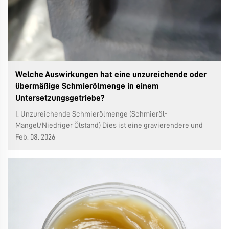
Welche Auswirkungen hat eine unzureichende oder
übermäßige Schmierölmenge in einem
Untersetzungsgetriebe?
I. Unzureichende Schmierölmenge (Schmieröl-
Mangel/Niedriger Ölstand) Dies ist eine gravierendere und
besorgniserregendere Situation, die direkt zu schnellem
Feb. 08. 2026
Verschleiß und Beschädigung der Anlage führt.
Unzureichende Schmierung und schneller Verschleiß:
Folgen: Zahnräder, Lager und andere ...