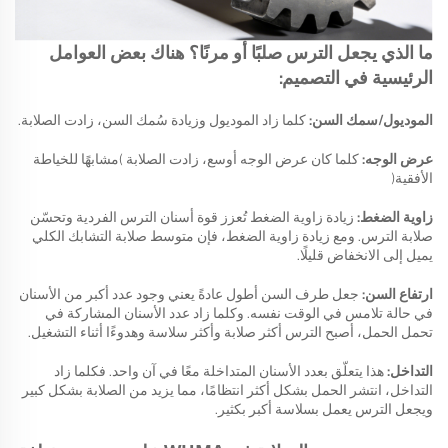
ما الذي يجعل الترس صلبًا أو مرنًا؟ هناك بعض العوامل
الرئيسية في التصميم:
الموديول/سمك السن:
كلما زاد الموديول وزيادة سُمك السن، زادت الصلابة.
عرض الوجه:
كلما كان عرض الوجه أوسع، زادت الصلابة (مشابهًا للخياطة
الأفقية)
زاوية الضغط:
زيادة زاوية الضغط تُعزز قوة أسنان الترس الفردية وتحسّن
صلابة الترس. ومع زيادة زاوية الضغط، فإن متوسط صلابة التشابك الكلي
يميل إلى الانخفاض قليلًا.
ارتفاع السن:
جعل طرف السن أطول عادةً يعني وجود عدد أكبر من الأسنان
في حالة تلامس في الوقت نفسه. وكلما زاد عدد الأسنان المشاركة في
تحمل الحمل، أصبح الترس أكثر صلابة وأكثر سلاسة وهدوءًا أثناء التشغيل.
التداخل:
هذا يتعلّق بعدد الأسنان المتداخلة معًا في آن واحد. فكلما زاد
التداخل، انتشر الحمل بشكل أكثر انتظامًا، مما يزيد من الصلابة بشكل كبير
ويجعل الترس يعمل بسلاسة أكبر بكثير.