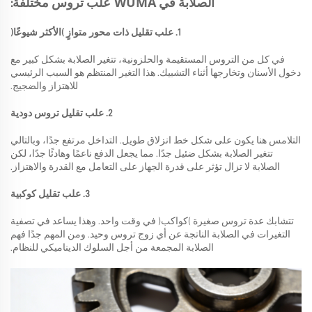
WUMA
الصلابة في
علب تروس مختلفة:
1. علب تقليل ذات محور متوازٍ (الأكثر شيوعًا)
في كل من التروس المستقيمة والحلزونية، تتغير الصلابة بشكل كبير مع
دخول الأسنان وتخارجها أثناء التشبيك. هذا التغير المنتظم هو السبب الرئيسي
للاهتزاز والضجيج.
2. علب تقليل تروس دودية
التلامس هنا يكون على شكل خط انزلاق طويل. التداخل مرتفع جدًا، وبالتالي
تتغير الصلابة بشكل ضئيل جدًا. مما يجعل الدفع ناعمًا وهادئًا جدًا، لكن
الصلابة لا تزال تؤثر على قدرة الجهاز على التعامل مع القدرة والاهتزاز.
3. علب تقليل كوكبية
تتشابك عدة تروس صغيرة (كواكب) في وقت واحد. وهذا يساعد في تصفية
التغيرات في الصلابة الناتجة عن أي زوج تروس وحيد. ومن المهم جدًا فهم
الصلابة المجمعة من أجل السلوك الديناميكي للنظام.