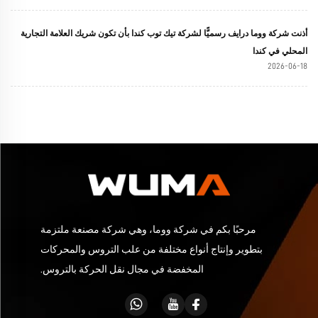
أذنت شركة ووما درايف رسميًّا لشركة تيك توب كندا بأن تكون شريك العلامة التجارية
المحلي في كندا
2026-06-18
مرحبًا بكم في شركة ووما، وهي شركة مصنعة ملتزمة
بتطوير وإنتاج أنواع مختلفة من علب التروس والمحركات
المخفضة في مجال نقل الحركة بالتروس.