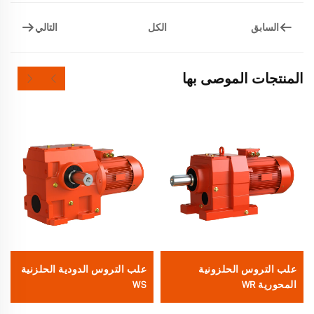
السابق
التالي
الكل
المنتجات الموصى بها
علب التروس الحلزونية
علب التروس الدودية الحلزنية
المحورية WR
WS