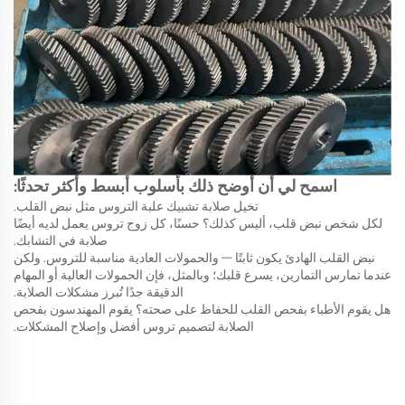
اسمح لي أن أوضح ذلك بأسلوب أبسط وأكثر تحدثًا:
تخيل صلابة تشبيك علبة التروس مثل نبض القلب.
لكل شخص نبض قلب، أليس كذلك؟ حسنًا، كل زوج تروس يعمل لديه أيضًا
صلابة في التشابك.
نبض القلب الهادئ يكون ثابتًا — والحمولات العادية مناسبة للتروس. ولكن
عندما تمارس التمارين، يسرع قلبك؛ وبالمثل، فإن الحمولات العالية أو المهام
الدقيقة جدًا تُبرز مشكلات الصلابة.
هل يقوم الأطباء بفحص القلب للحفاظ على صحته؟ يقوم المهندسون بفحص
الصلابة لتصميم تروس أفضل وإصلاح المشكلات.