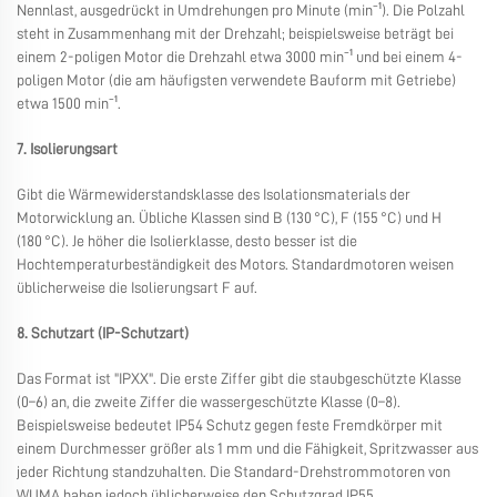
Nennlast, ausgedrückt in Umdrehungen pro Minute (min⁻¹). Die Polzahl
steht in Zusammenhang mit der Drehzahl; beispielsweise beträgt bei
einem 2-poligen Motor die Drehzahl etwa 3000 min⁻¹ und bei einem 4-
poligen Motor (die am häufigsten verwendete Bauform mit Getriebe)
etwa 1500 min⁻¹.
7. Isolierungsart
Gibt die Wärmewiderstandsklasse des Isolationsmaterials der
Motorwicklung an. Übliche Klassen sind B (130 °C), F (155 °C) und H
(180 °C). Je höher die Isolierklasse, desto besser ist die
Hochtemperaturbeständigkeit des Motors. Standardmotoren weisen
üblicherweise die Isolierungsart F auf.
8. Schutzart (IP-Schutzart)
Das Format ist "IPXX". Die erste Ziffer gibt die staubgeschützte Klasse
(0–6) an, die zweite Ziffer die wassergeschützte Klasse (0–8).
Beispielsweise bedeutet IP54 Schutz gegen feste Fremdkörper mit
einem Durchmesser größer als 1 mm und die Fähigkeit, Spritzwasser aus
jeder Richtung standzuhalten. Die Standard-Drehstrommotoren von
WUMA haben jedoch üblicherweise den Schutzgrad IP55.