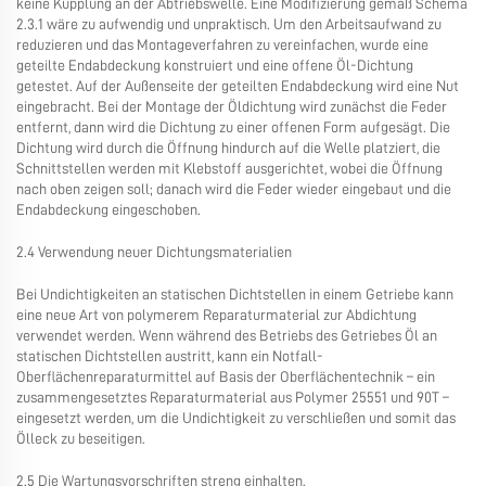
keine Kupplung an der Abtriebswelle. Eine Modifizierung gemäß Schema
2.3.1 wäre zu aufwendig und unpraktisch. Um den Arbeitsaufwand zu
reduzieren und das Montageverfahren zu vereinfachen, wurde eine
geteilte Endabdeckung konstruiert und eine offene Öl-Dichtung
getestet. Auf der Außenseite der geteilten Endabdeckung wird eine Nut
eingebracht. Bei der Montage der Öldichtung wird zunächst die Feder
entfernt, dann wird die Dichtung zu einer offenen Form aufgesägt. Die
Dichtung wird durch die Öffnung hindurch auf die Welle platziert, die
Schnittstellen werden mit Klebstoff ausgerichtet, wobei die Öffnung
nach oben zeigen soll; danach wird die Feder wieder eingebaut und die
Endabdeckung eingeschoben.
2.4 Verwendung neuer Dichtungsmaterialien
Bei Undichtigkeiten an statischen Dichtstellen in einem Getriebe kann
eine neue Art von polymerem Reparaturmaterial zur Abdichtung
verwendet werden. Wenn während des Betriebs des Getriebes Öl an
statischen Dichtstellen austritt, kann ein Notfall-
Oberflächenreparaturmittel auf Basis der Oberflächentechnik – ein
zusammengesetztes Reparaturmaterial aus Polymer 25551 und 90T –
eingesetzt werden, um die Undichtigkeit zu verschließen und somit das
Ölleck zu beseitigen.
2.5 Die Wartungsvorschriften streng einhalten.