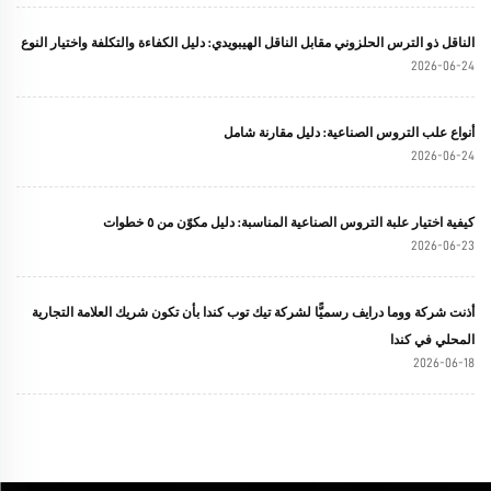
الناقل ذو الترس الحلزوني مقابل الناقل الهيبويدي: دليل الكفاءة والتكلفة واختيار النوع
2026-06-24
أنواع علب التروس الصناعية: دليل مقارنة شامل
2026-06-24
كيفية اختيار علبة التروس الصناعية المناسبة: دليل مكوّن من ٥ خطوات
2026-06-23
أذنت شركة ووما درايف رسميًّا لشركة تيك توب كندا بأن تكون شريك العلامة التجارية
المحلي في كندا
2026-06-18