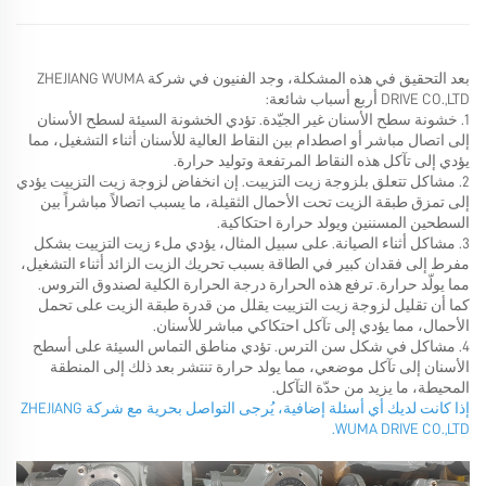
بعد التحقيق في هذه المشكلة، وجد الفنيون في شركة ZHEJIANG WUMA
DRIVE CO.,LTD أربع أسباب شائعة:
1. خشونة سطح الأسنان غير الجيّدة. تؤدي الخشونة السيئة لسطح الأسنان
إلى اتصال مباشر أو اصطدام بين النقاط العالية للأسنان أثناء التشغيل، مما
يؤدي إلى تآكل هذه النقاط المرتفعة وتوليد حرارة.
2. مشاكل تتعلق بلزوجة زيت التزييت. إن انخفاض لزوجة زيت التزييت يؤدي
إلى تمزق طبقة الزيت تحت الأحمال الثقيلة، ما يسبب اتصالاً مباشراً بين
السطحين المسننين ويولد حرارة احتكاكية.
3. مشاكل أثناء الصيانة. على سبيل المثال، يؤدي ملء زيت التزييت بشكل
مفرط إلى فقدان كبير في الطاقة بسبب تحريك الزيت الزائد أثناء التشغيل،
مما يولّد حرارة. ترفع هذه الحرارة درجة الحرارة الكلية لصندوق التروس.
كما أن تقليل لزوجة زيت التزييت يقلل من قدرة طبقة الزيت على تحمل
الأحمال، مما يؤدي إلى تآكل احتكاكي مباشر للأسنان.
4. مشاكل في شكل سن الترس. تؤدي مناطق التماس السيئة على أسطح
الأسنان إلى تآكل موضعي، مما يولد حرارة تنتشر بعد ذلك إلى المنطقة
المحيطة، ما يزيد من حدّة التآكل.
إذا كانت لديك أي أسئلة إضافية، يُرجى التواصل بحرية مع شركة ZHEJIANG
WUMA DRIVE CO.,LTD.