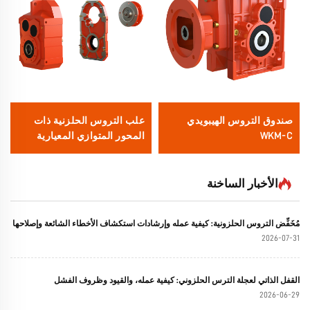
صندوق التروس الهيبويدي
علب التروس الحلزنية ذات
WKM-C
المحور المتوازي المعيارية
MFA
الأخبار الساخنة
مُخَفِّض التروس الحلزونية: كيفية عمله وإرشادات استكشاف الأخطاء الشائعة وإصلاحها
2026-07-31
القفل الذاتي لعجلة الترس الحلزوني: كيفية عمله، والقيود وظروف الفشل
2026-06-29