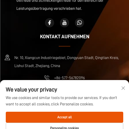
Getriebe und Schneckengetriebe für den Bereich der
Leistungsübertragung verschrieben hat.
KONTAKT AUFNEHMEN
Nr. 10, Xiangcun Industriegebiet, Dongyuan Stadt, Qingtian Kreis,
Lishui Stadt, Zhejiang, China
+86-577-56782096
We value your privacy
[email protected]
We use cookies and similar tools to provide our services. If you don't
want to accept all cookies, click Personalize cookies.
Urheberrecht © Zhejiang Wuma Drive Co., Ltd Alle Rechte vorbehalten
Accept all
Datenschutzrichtlinie
Blog
Personalize cookies