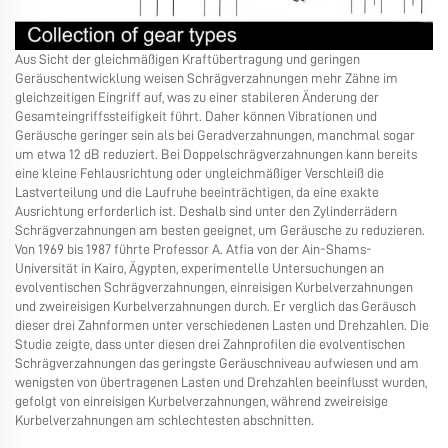
Aus Sicht der gleichmäßigen Kraftübertragung und geringen
Geräuschentwicklung weisen Schrägverzahnungen mehr Zähne im
gleichzeitigen Eingriff auf, was zu einer stabileren Änderung der
Gesamteingriffssteifigkeit führt. Daher können Vibrationen und
Geräusche geringer sein als bei Geradverzahnungen, manchmal sogar
um etwa 12 dB reduziert. Bei Doppelschrägverzahnungen kann bereits
eine kleine Fehlausrichtung oder ungleichmäßiger Verschleiß die
Lastverteilung und die Laufruhe beeinträchtigen, da eine exakte
Ausrichtung erforderlich ist. Deshalb sind unter den Zylinderrädern
Schrägverzahnungen am besten geeignet, um Geräusche zu reduzieren.
Von 1969 bis 1987 führte Professor A. Atfia von der Ain-Shams-
Universität in Kairo, Ägypten, experimentelle Untersuchungen an
evolventischen Schrägverzahnungen, einreisigen Kurbelverzahnungen
und zweireisigen Kurbelverzahnungen durch. Er verglich das Geräusch
dieser drei Zahnformen unter verschiedenen Lasten und Drehzahlen. Die
Studie zeigte, dass unter diesen drei Zahnprofilen die evolventischen
Schrägverzahnungen das geringste Geräuschniveau aufwiesen und am
wenigsten von übertragenen Lasten und Drehzahlen beeinflusst wurden,
gefolgt von einreisigen Kurbelverzahnungen, während zweireisige
Kurbelverzahnungen am schlechtesten abschnitten.