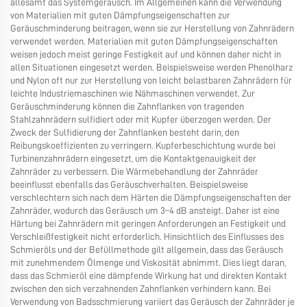
allesamt das Systemgeräusch. Im Allgemeinen kann die Verwendung
von Materialien mit guten Dämpfungseigenschaften zur
Geräuschminderung beitragen, wenn sie zur Herstellung von Zahnrädern
verwendet werden. Materialien mit guten Dämpfungseigenschaften
weisen jedoch meist geringe Festigkeit auf und können daher nicht in
allen Situationen eingesetzt werden. Beispielsweise werden Phenolharz
und Nylon oft nur zur Herstellung von leicht belastbaren Zahnrädern für
leichte Industriemaschinen wie Nähmaschinen verwendet. Zur
Geräuschminderung können die Zahnflanken von tragenden
Stahlzahnrädern sulfidiert oder mit Kupfer überzogen werden. Der
Zweck der Sulfidierung der Zahnflanken besteht darin, den
Reibungskoeffizienten zu verringern. Kupferbeschichtung wurde bei
Turbinenzahnrädern eingesetzt, um die Kontaktgenauigkeit der
Zahnräder zu verbessern. Die Wärmebehandlung der Zahnräder
beeinflusst ebenfalls das Geräuschverhalten. Beispielsweise
verschlechtern sich nach dem Härten die Dämpfungseigenschaften der
Zahnräder, wodurch das Geräusch um 3–4 dB ansteigt. Daher ist eine
Härtung bei Zahnrädern mit geringen Anforderungen an Festigkeit und
Verschleißfestigkeit nicht erforderlich. Hinsichtlich des Einflusses des
Schmieröls und der Befüllmethode gilt allgemein, dass das Geräusch
mit zunehmendem Ölmenge und Viskosität abnimmt. Dies liegt daran,
dass das Schmieröl eine dämpfende Wirkung hat und direkten Kontakt
zwischen den sich verzahnenden Zahnflanken verhindern kann. Bei
Verwendung von Badsschmierung variiert das Geräusch der Zahnräder je