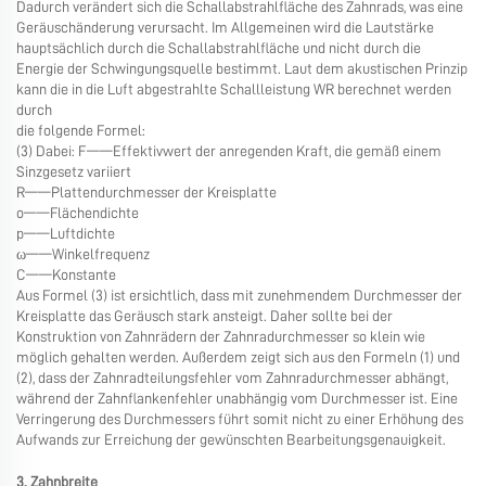
Dadurch verändert sich die Schallabstrahlfläche des Zahnrads, was eine
Geräuschänderung verursacht. Im Allgemeinen wird die Lautstärke
hauptsächlich durch die Schallabstrahlfläche und nicht durch die
Energie der Schwingungsquelle bestimmt. Laut dem akustischen Prinzip
kann die in die Luft abgestrahlte Schallleistung WR berechnet werden
durch
die folgende Formel:
(3) Dabei: F——Effektivwert der anregenden Kraft, die gemäß einem
Sinzgesetz variiert
R——Plattendurchmesser der Kreisplatte
o——Flächendichte
p——Luftdichte
ω——Winkelfrequenz
C——Konstante
Aus Formel (3) ist ersichtlich, dass mit zunehmendem Durchmesser der
Kreisplatte das Geräusch stark ansteigt. Daher sollte bei der
Konstruktion von Zahnrädern der Zahnradurchmesser so klein wie
möglich gehalten werden. Außerdem zeigt sich aus den Formeln (1) und
(2), dass der Zahnradteilungsfehler vom Zahnradurchmesser abhängt,
während der Zahnflankenfehler unabhängig vom Durchmesser ist. Eine
Verringerung des Durchmessers führt somit nicht zu einer Erhöhung des
Aufwands zur Erreichung der gewünschten Bearbeitungsgenauigkeit.
3. Zahnbreite