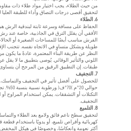
من حيث الطلاء، يجب اختيار مواد طلاء ذات مقاومة مم
لتحقيق أقصى درجات التصاق وأداء للطبقة العليا ل
6. الطلاء
الحفاظ على مسافة وسرعة ثابتة لبندقية الرش ه
الأفقي أن يقلل الترق في الجاذبية، خاصة عند رش
الفرش مناسب أيضًا للمساحات الصغيرة أو الحالا
طويلة وبشكل متساوٍ في الاتجاه نفسه. تتجنب الإ
النظر عن طريقة البناء المعتمرة، عادةً ما يكون م
اللوني والتأثير الوقائي. يُوصى بتطبيق ما لا يقل 
طبقات. إن التطبيق الرقيق من المرجح أن يتساوى 
7. التجفيف
للحصول على أفضل تأثير في التجفيف والتماسك، ي
حوالي 20
التكتلات أو التشققات. يمكن استخدام المراوح أو 
التجفيف.
8. التلميع
لتحقيق سطح ناعم فائق ولامع بعد الطلاء والتماسك 
كهربائية وأقراص تلميع، أو يدويًا باستخدام قطع
أكثر نعومة وانعكاسًا، وخصوصًا في هيكل المخفض 