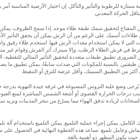
تازة للرطوبة والتأثير والتآكل. إن اختيار الأرضية المناسبة أمر با
ناقل الحركة المعدني.
ي المفتاح لتحقيق سمك طبقة طلاء موحد. إذا سمح الظروف، يمكن
 طلاءات أسمك. على الرغم من أن الرش يمكن أن يحقق التأثير الأ
ت التي لا يمكن استخدام معدات الرش فيها. استخدم طلاء رقيق وا
فرط في فرش الطلاء الرطب، وإلا سيترك أثر الفرش وقوام غير متس
ن الضروري تطبيق طبقات متعددة لتحقيق التأثير المثالي للتغطية، ا
عن طبقتين. بالنسبة للمكونات التي صدئت سابقًا، يمكن تطبيق ما يصل
أكثر من التطبيق السميك، وأقل عرضة للترق أو التنقيط.
ُرجى وضع علبة التروس المصبوغة في غرفة جيدة التهوية بدرجة حر
°م (70°ف) ورطوبة نسبية بنسبة 50%. تجنب درجات الحرارة القصوى أو أشعة الشمس المباشرة لمنع ال
السخانات لزيادة تدفق الهواء مما يسرّع من تبخر المذيبات ويزيد س
الكامل، يمكن إجراء عملية التلميع. يمكن التلميع باستخدام آلة تلم
ة قماش وعامل تلميع. تساعد هذه الخطوة النهائية في الحصول على 
حيث يكون المظهر ذو أهمية بالغة.