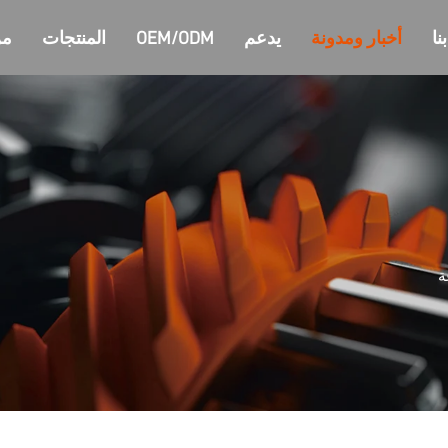
نا
أخبار ومدونة
يدعم
OEM/ODM
المنتجات
من
ة