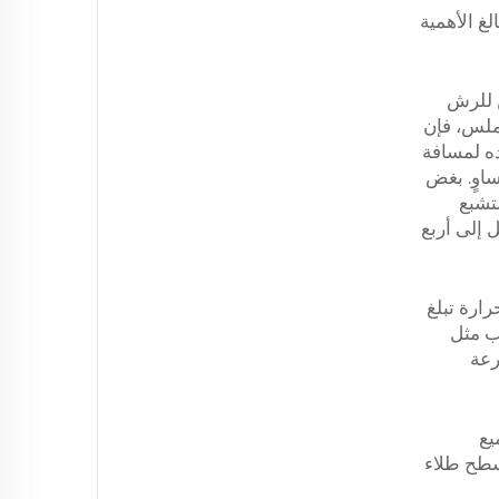
لغ الأهمية
 للرش
ملس، فإن
ده لمسافة
اوٍ. بغض
لتشبع
 إلى أربع
ارة تبلغ
عيوب مثل
رعة
يع
سطح طلاء