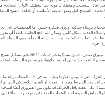
الأكثر عنادًا، سنستخدم منظفات قوية. بعد التنظيف الأولي، استخدم م
لتجفيف السطح. قبل وضع الطبقة الأساسية أو الطلاء، امسح السط
.
استخدام فرشاة سلكية أو ورق صنفرة خشن. أما المخفضات التي تعا
تآكل شديد فقد تتطلب علاجًا بالرمل لإزالة الصدأ والطلاء القديم بشكل كامل. ويمكن للم quit ال
لنظر عن الطريقة المتبعة، يجب بعد إزالة الصدأ تنظيف السطح المع
رة أخرى.
تساعد صنفرة السطح المعدني المكشوف باستخدام ورق صنفرة خشن نسبيًا بحجم حبي
ت الأسطح الناعمة جدًا والتي لم يتم طلاؤها، قم بصنفرة السطح باستخ
الحركة التي لا ينبغي طلاؤها بعناية، بما في ذلك الفتحات والختمات
يساعد دمج الشريط مع ورق التمويه أو الفيلم البلاستيكي الذي تم 
عتمادًا على تعقيد ناقل الحركة، قد يكون من الضروري أيضًا استخدام
طع القماش النظيفة لسد الفتحات المختلفة ومنع تسرب الطلاء إلى 