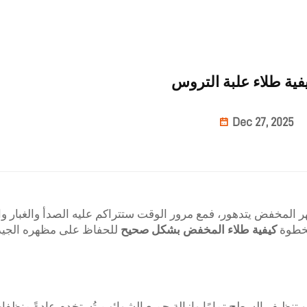
فية طلاء علبة التروس
Dec 27, 2025
هر المخفض يتدهور، فمع مرور الوقت ستتراكم عليه الصدأ والغبار وا
بخطوة
كيفية طلاء المخفض بشكل صحيح
للحفاظ على مظهره الجيد
تنظيف السطح تمامًا وإزالة جميع الشوائب. تُستخدم عادةً منظف