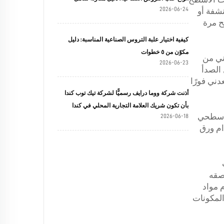
2026-06-24
نشفة أو
ح مرة
كيفية اختيار علبة التروس الصناعية المناسبة: دليل
مكوّن من ٥ خطوات
ني من
2026-06-23
حاملة للصدأ أن تحول الصدأ
دني فورًا
أذنت شركة ووما درايف رسميًّا لشركة تيك توب كندا
بأن تكون شريك العلامة التجارية المحلي في كندا
بات 50-60 على تشكيل نسيج سطحي
2026-06-18
دام ورق
لصقه
 مواد
المكونات